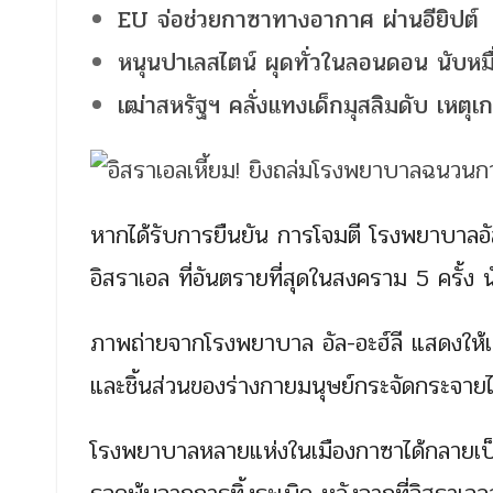
EU จ่อช่วยกาซาทางอากาศ ผ่านอียิปต์
หนุนปาเลสไตน์ ผุดทั่วในลอนดอน นับหมื
เฒ่าสหรัฐฯ คลั่งแทงเด็กมุสลิมดับ เหตุ
หากได้รับการยืนยัน การโจมตี โรงพยาบาลอั
อิสราเอล ที่อันตรายที่สุดในสงคราม 5 ครั้ง น
ภาพถ่ายจากโรงพยาบาล อัล-อะฮ์ลี แสดงให
และชิ้นส่วนของร่างกายมนุษย์กระจัดกระจายไปท
โรงพยาบาลหลายแห่งในเมืองกาซาได้กลายเป็