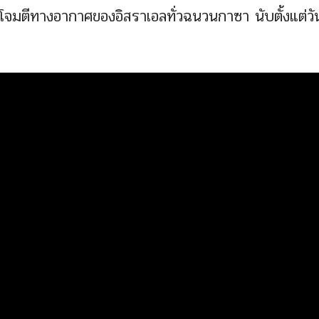
โจมตีทางอากาศของอิสราเอลทั่วฉนวนกาซา นับตั้งแต่วัน