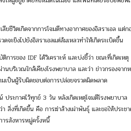
่งให้ผู้อยู่อาศัยทั้งหมดในเมือง และพื้นที่โดยรอบอพยพ
ารเสียชีวิตเกิดจากการโจมตีทางอากาศของอิสราเอล แต่ก
ดจะยิงไปยังอิสราเอลแต่ล้มเหลวทำให้เกิดระเบิดขึ้น
ารของ IDF ได้วิเคราะห์ และบ่งชี้ว่า ขณะที่เกิดเหตุ กล
านบริเวณใกล้เคียงโรงพยาบาล และว่า ข่าวกรองจาก
อิสลามเป็นผู้รับผิดชอบต่อการปล่อยจรวดผิดพลาด
 ประกาศไว้ทุกข์ 3 วัน หลังเกิดเหตุโจมตีโรงพยาบาล
่งที่เกิดขึ้น คือ การฆ่าล้างเผ่าพันธุ์ และขอให้ประช
รสังหารหมู่ครั้งหนี้