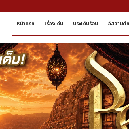
หน้าแรก
เรื่องเด่น
ประเด็นร้อน
อิสลามศึ