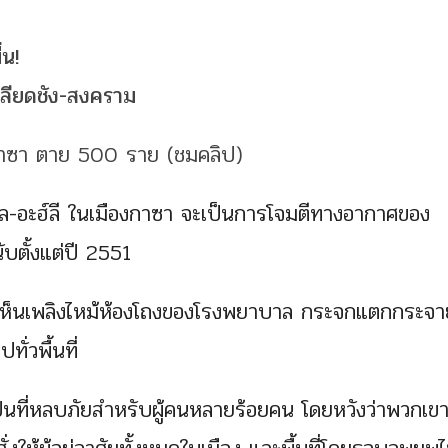
่น!
เกลียดชัง-สงคราม
ล-อะฮ์ลี ในเมืองกาซา จะเป็นการโจมตีทางอากาศของ
ับตั้งแต่ปี 2551
้เห็นเพลิงไหม้ห้องโถงของโรงพยาบาล กระจกแตกกระจา
ั่วพื้นที่
นที่หลบภัยสำหรับผู้คนหลายร้อยคน โดยหวังว่าพวกเข