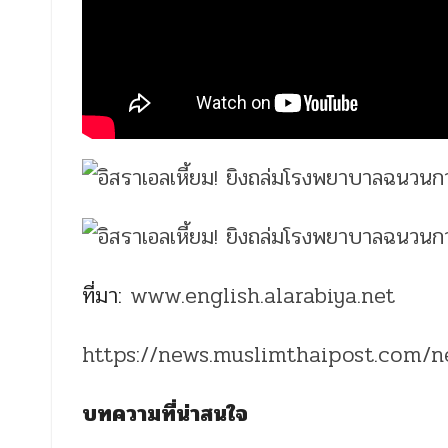
ที่มา:
www.english.alarabiya.net
https://news.muslimthaipost.com/
บทความที่น่าสนใจ