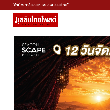
“สำนักข่าวอันดับหนึ่งของมุสลิมไทย”