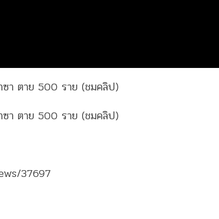
news/37697