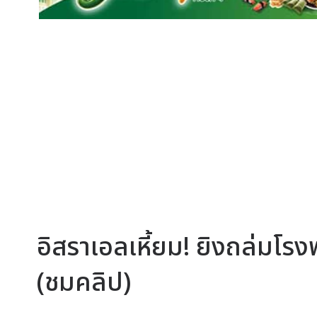
อิสราเอลเหี้ยม! ยิงถล่ม
(ชมคลิป)