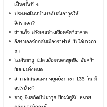
เป็นครั้งที่ 4
ประเทศไหนบ้างระงับส่งอาวุธให้
อิสราเอล?
ข่าวเท็จ ฝรั่งเศสห้ามเชือดสัตว์ฮาลาล
อิสราเอลจ่อถล่มเมืองราฟาห์ ขับไล่ชาวกา
ซา
'เนทันยาฮู' ไม่สนข้อเสนอหยุดยิง ยันคว้า
ชัยชนะทั้งหมด
ฮามาสเสนอแผน หยุดยิงกาซา 135 วัน มี
อะไรบ้าง?
ซาอุ ยิงสกัดขีปนาวุธ ชีอะห์ฮูธีย์ หมาย
ถล่มนครมักกะห์