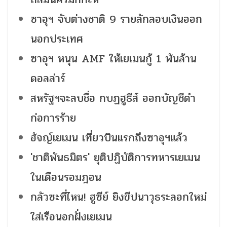
ซาอุฯ จับต่างชาติ 9 รายลักลอบเงินออก
นอกประเทศ
ซาอุฯ หนุน AMF ให้เยเมนกู้ 1 พันล้าน
ดอลล่าร์
สหรัฐฯจะลบชื่อ กบฏฮูธีส์ ออกบัญชีดำ
ก่อการร้าย
ฮัจญ์เยเมน เที่ยวบินแรกถึงซาอุฯแล้ว
'ชาติพันธมิตร' ยุติปฏิบัติการทหารเยเมน
ในเดือนรอมฎอน
กลัวซะที่ไหน! ฮูซีย์ ยิงขีปนาวุธระลอกใหม่
ใส่เรือนอกฝั่งเยเมน