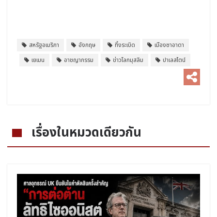
สหรัฐอเมริกา
อังกฤษ
ทิ้งระเบิด
เมืองซาอาดา
เยเมน
อาชญากรรม
ข่าวโลกมุสลิม
ปาเลสไตน์
เรื่องในหมวดเดียวกัน