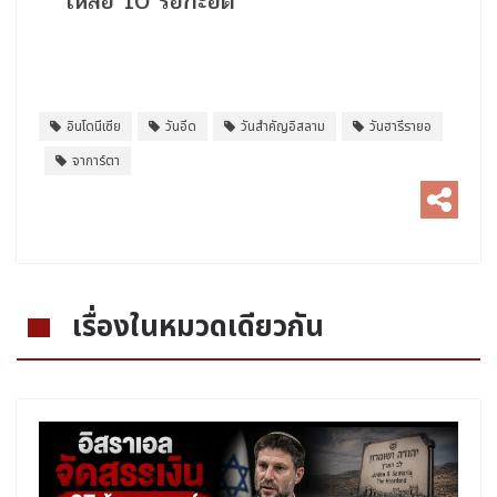
เหลือ 10 รอกะอัต
อินโดนีเซีย
วันอีด
วันสำคัญอิสลาม
วันฮารีรายอ
จาการ์ตา
เรื่องในหมวดเดียวกัน