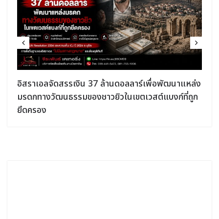
อิสราเอลจัดสรรเงิน 37 ล้านดอลลาร์เพื่อพัฒนาแหล่ง
มรดกทางวัฒนธรรมของชาวยิวในเขตเวสต์แบงก์ที่ถูก
ยึดครอง