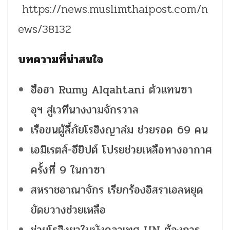
https://news.muslimthaipost.com/n
ews/38132
บทความที่น่าสนใจ
ฮือฮา Rumy Alqahtani ตัวแทนซา
อุฯ สู่เวทีนางงามจักรวาล
เรือขนผู้ลี้ภัยโรฮิงญาล่ม ช่วยรอด 69 คน
เอมิเรตส์-อียิปต์ โปรยช่วยเหลือทางอากาศ
ครั้งที่ 9 ในกาซา
สหราชอาณาจักร เรียกร้องอิสราเอลหยุด
ขัดขวางช่วยเหลือ
ช่วยโรฮิงยาในบังคลาเทศ UN ต้องการ