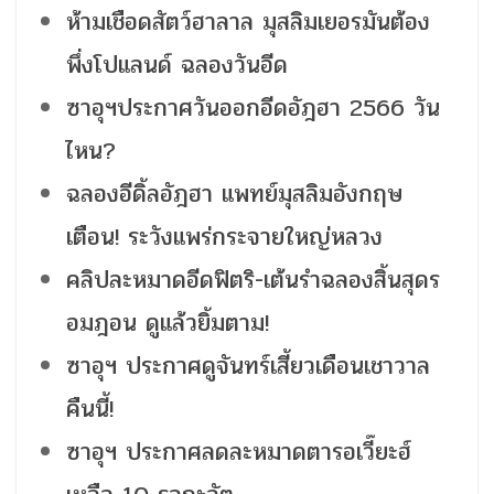
ห้ามเชือดสัตว์ฮาลาล มุสลิมเยอรมันต้อง
พึ่งโปแลนด์ ฉลองวันอีด
ซาอุฯประกาศวันออกอีดอัฎฮา 2566 วัน
ไหน?
ฉลองอีดิ้ลอัฎฮา แพทย์มุสลิมอังกฤษ
เตือน! ระวังแพร่กระจายใหญ่หลวง
คลิปละหมาดอีดฟิตริ-เต้นรำฉลองสิ้นสุดร
อมฎอน ดูแล้วยิ้มตาม!
ซาอุฯ ประกาศดูจันทร์เสี้ยวเดือนเชาวาล
คืนนี้!
ซาอุฯ ประกาศลดละหมาดตารอเวี๊ยะฮ์