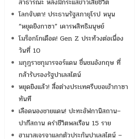
สาธารณะ หลังมีกระแสข่าวเสียชีวิต
โลกจับตา! ประธานรัฐสภายุโรป หนุน
“หยุดยิงกาซา” เคารพสิทธิมนุษย์
โมร็อกโกเดือด! Gen Z ประท้วงต่อเนื่อง
วันที่ 10
มกุฎราชกุมารจอร์แดน ชื่นชมอังกฤษ ที่
กล้ารับรองรัฐปาเลสไตน์
หยุดยิงแล้ว! สื่อต่างประเทศรีบขอเข้ากาซา
ทันที
เลือดนองชายแดน! ปะทะอัฟกานิสถาน–
ปากีสถาน คร่าชีวิตพลเรือน 15 ราย
ฮามาสเจรจาแลกตัวประกันปาเลสไตน์ –