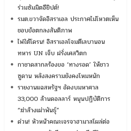
ร่วมซัมมิตอียิปต์!
รมต.ขวาจัดอิสราเอล ประกาศไม่โหวตเห็น
ชอบข้อตกลงสันติภาพ
ไฟใต้โดรน! อิสราเอลโจมตีเลบานอน
ทหาร UN เจ็บ ฝรั่งเศสวิตก
กาชาดสากลร้องขอ ‘ทางรอด’ ให้ชาว
ซูดาน หลังสงครามยังคงโหมหนัก
รายงานแฉสหรัฐฯ อัดงบมหาศาล
33,000 ล้านดอลลาร์ หนุนปฏิบัติการ
“ฆ่าล้างเผ่าพันธุ์”
ด่วน! หัวหน้าคณะเจรจาฮามาสโผล่ต่อ