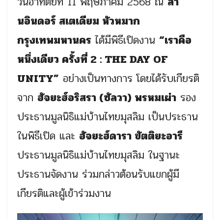
วันอาทิตย์ที่ 11 พฤษภาคม 2568 ณ
ลา
นอินดอร์ สเตเดียม หัวหมาก
กรุงเทพมหานคร
ได้มีพิธีเปิดงาน
“เราคือ
หนึ่งเดียว ครั้งที่ 2 : THE DAY OF
UNITY”
อย่างเป็นทางการ โดยได้รับเกียรติ
จาก
ฮัจยะฮ์อริสรา (ซัลวา) พรหมเผ่า
รอง
ประธานมูลนิธิแม่บ้านไทยมุสลิม เป็นประธาน
ในพิธีเปิด และ
ฮัจยะฮ์ดารา ขัตติยะอารี
ประธานมูลนิธิแม่บ้านไทยมุสลิม ในฐานะ
ประธานจัดงาน ร่วมกล่าวต้อนรับแขกผู้มี
เกียรติและผู้เข้าร่วมงาน