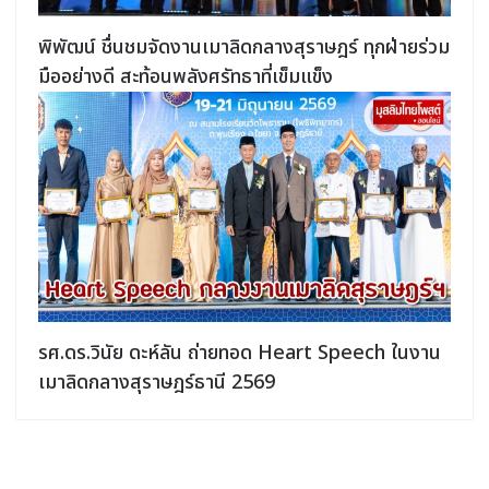
พิพัฒน์ ชื่นชมจัดงานเมาลิดกลางสุราษฎร์ ทุกฝ่ายร่วม
มืออย่างดี สะท้อนพลังศรัทธาที่เข็มแข็ง
รศ.ดร.วินัย ดะห์ลัน ถ่ายทอด Heart Speech ในงาน
เมาลิดกลางสุราษฎร์ธานี 2569