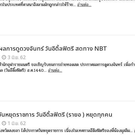
ียวในประเทศที่ศาสนาอิสลามมักถูกกล่าวให้ร้าย...
อ่านต่อ...
ลการดูดวงจันทร์ วันอีดิ้ลฟิตรี สดทาง NBT
3 มิ.ย. 62
ำนักจุฬาราชมนตรี ขอเชิญรับชมการถ่ายทอดสด ประกาศผลการดูดวงจันทร์ เพื่อกำห
ล (วันอีดิ้ลฟิตรี) ฮ.ศ.1440...
อ่านต่อ...
นหยุดราชการ วันอีดิ้ลฟิตรี (รายอ ) หยุดทุกคน
1 มิ.ย. 62
จังหวัดสงขลา ได้ประกาศวันหยุดราชการ เนื่องในเทศกาลอีดิลฟิตรีของพี่น้องมุสลิม...