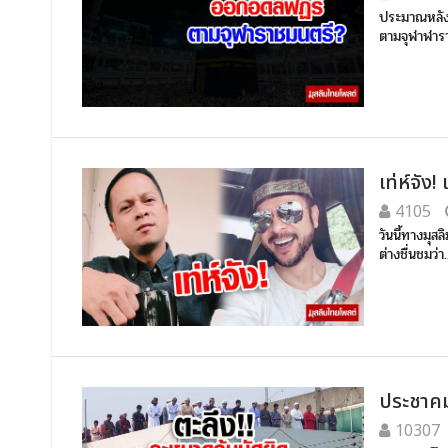
ประมาณหลังเ
ตามจุฬาฬารา
เท่ห์จัง
4105
วันนี้ทางมุ
ต่างชื่นชมว่า.
ประชาคม
10307