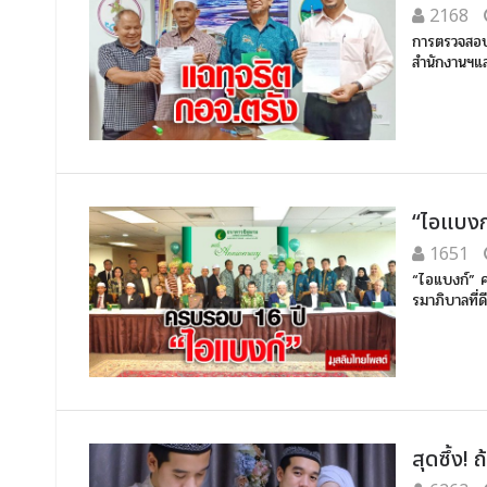
2168
การตรวจสอบพ
สำนักงานฯแล
“ไอแบงก์
1651
“ไอแบงก์” คร
รมาภิบาลที
สุดซึ้ง!