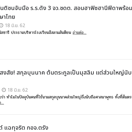
ันติชนจับมือ ร.ร.ดัง 3 จว.ชดต. สอนฮาฟิซฮานีฟีดาพร้
ษาไทย
18 มิ.ย. 62
มัสซารี ประธานบริหารโรงเรียนอิสลามสันติชน
อ่านต่อ...
สงสัย! สกุลบุนนาค ต้นตระกูลเป็นมุสลิม แต่ส่วนใหญ่นับ
18 มิ.ย. 62
ว่า ทำไมในปัจจุบันคนที่ใช้นามสกุลบุนนาคส่วนใหญ่ถึงนับถือศาสนาพุทธ ทั้งที่ต้นตร
...
์ แฉทุจริต กอจ.ตรัง