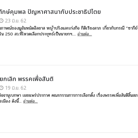
พิทักษ์คุมพล ปัญหาศาสนากับประชาธิปไตย
23 มิ.ย. 62
ภาษณ์ของมูฮัมหมัดอิลยาส หญ้าปรังและเก่งกิจ กิติเรียงลาภ เกี่ยวกับกรณี “ซากีย์ 
งใน 250 สว.ที่โหวตเลือกประยุทธ์เป็นนายกฯ....
อ่านต่อ...
่งยกเลิก พรรคเพื่อสันติ
19 มิ.ย. 62
กิจจานุเบกษา เผยแพร่ประกาศ คณะกรรมการการเลือกตั้ง เรื่องพรรคเพื่อสันติสิ้น
มือง ดังนี้...
อ่านต่อ...