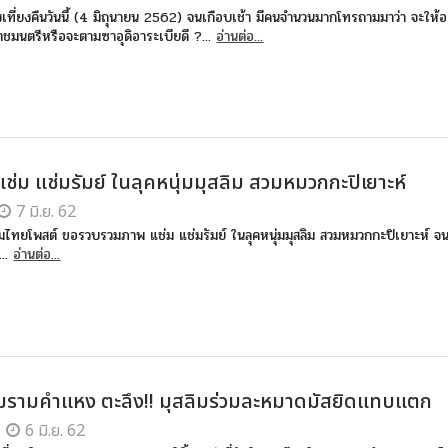
ที่ยงคืนวันนี้ (4 มิถุนายน 2562) จนเกือบเช้า มีคนจำนวนมากโทรถามมาว่า จะให้
ชมนตรีหรือจะตามซาอุดิอาระเบียดี ?...
อ่านต่อ...
! แช่ม แช่มรัมย์ ในลุคหนุ่มมุสลิม สวมหมวกกะปิเยาะห์
7 มิ.ย. 62
สลิมไทยโพสต์ ขอรวบรวมภาพ แช่ม แช่มรัมย์ ในลุคหนุ่มมุสลิม สวมหมวกกะปิเยาะห์ จ
...
อ่านต่อ...
รามคำแหง ตะลึง!! มุสลิมร่วมละหมาดมัสยิดแทบแตก
6 มิ.ย. 62