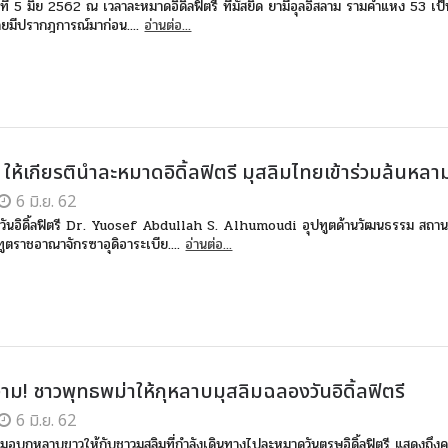
ที่ 5 มิย 2562 ณ เวลาละหมาดอิดิ้ลฟิตรี ที่มัสยิด ยามีอุลอิสลาม รามคำแหง 53 เป็น
เคยมีปรากฎการณ์มาก่อน....
อ่านต่อ...
 ให้เกียรตินำละหมาดอิดิ้ลฟิตรี มุสลิมไทยเข้าร่วมล้นหลา
6 มิ.ย. 62
อ วันอิดิ้ลฟิตรี Dr. Yuosef Abdullah S. Alhumoudi อุปทูตด้านวัฒนธรรม สถา
ูตราชอาณาจักรซาอุดิอาระเบีย....
อ่านต่อ...
ม! ชาวพุทธพม่าให้กุหลาบมุสลิมฉลองวันอิดิ้ลฟิตรี
6 มิ.ย. 62
มอบกุหลาบขาวให้กับชาวมุสลิมที่กำลังเดินทางไปละหมาดวันตรุษอิดิ้ลฟิตรี แสดงถึง