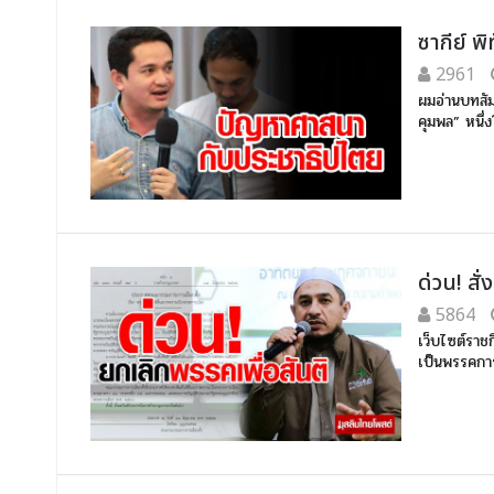
ซากีย์ 
2961
ผมอ่านบทสัม
คุมพล” หนึ่
ด่วน! สั
5864
เว็บไซต์ราช
เป็นพรรคการเ