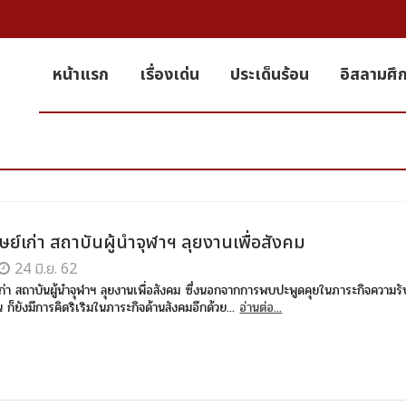
หน้าแรก
เรื่องเด่น
ประเด็นร้อน
อิสลามศึ
ิษย์เก่า สถาบันผู้นำจุฬาฯ ลุยงานเพื่อสังคม
24 มิ.ย. 62
์เก่า สถาบันผู้นำจุฬาฯ ลุยงานเพื่อสังคม ซึ่งนอกจากการพบปะพูดคุยในภาระกิจความร
ั้น ก็ยังมีการคิดริเริมในภาระกิจด้านสังคมอีกด้วย...
อ่านต่อ...