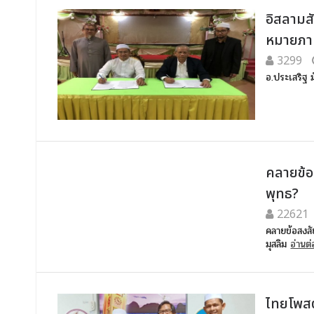
อิสลามส
หมายภา
3299
อ.ประเสริฐ 
คลายข้อ
พุทธ?
22621
คลายข้อสงสัย
มุสลิม
อ่านต่อ
ไทยโพสต