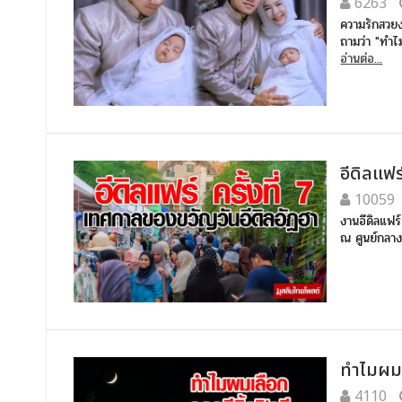
6263
ความรักสวยง
ถามว่า "ทำไม
อ่านต่อ...
อีดิลแฟร
10059
งานอีดิลแฟร์
ณ ศูนย์กลา
ทำไมผมจ
4110