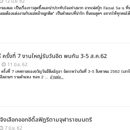
12 มิ.ย. 62
ามเสมอ เป็นเรื่องราวสุดซึ้งและน่าประทับใจอย่างมาก จากเฟสบุ๊ก Faisal Sa-u ที
ผมต้องแต่งงานกับแม่หม้ายลูกติด" เป็นคำตอบที่น่ารัก ชื่นชมสุดๆ อยากให้ทุกคนได้อ
์ ครั้งที่ 7 งานใหญ่รับวันอีด พบกัน 3-5 ส.ค.62
11 มิ.ย. 62
 ครั้งที่ 7 เทศกาลของขวัญวันอีดิลอัฎฮา จัดระหว่างวันที่ 3-5 สิงหาคม 2562 (เสาร์
งอิสลามฯ รามคำแหง ซอย 2 ....
อ่านต่อ...
ึงเลือกออกอีดิ้ลฟิฏรีตามจุฬาราชมนตรี
7 มิ.ย. 62