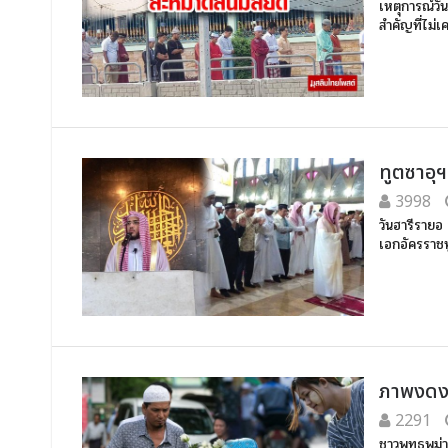
เหตุการณ์วัน
สำคัญที่ไม่
ทูตซาอุฯ
3998
วันฮารีราย
เอกอัครราชท
ภาพงดงา
2291
ชาวพุทธพม่า