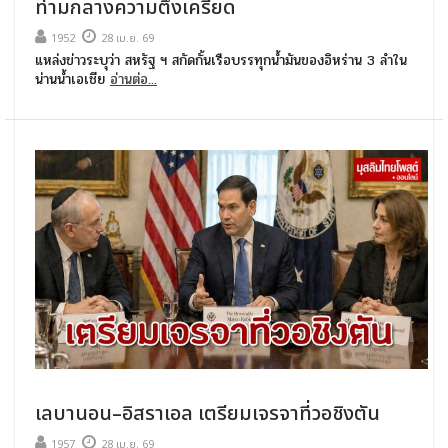
ท่ามกลางความตึงเครียด
1952
28 เม.ย. 69
แหล่งข่าวระบุว่า สหรัฐ ฯ สกัดกั้นเรือบรรทุกน้ำมันของอิหร่าน 3 ลำใน
น่านน้ำเอเชีย
อ่านต่อ...
เลบานอน–อิสราเอล เตรียมเจรจาที่วอชิงตัน
1957
28 เม.ย. 69