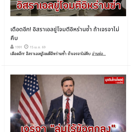
เดือดอีก! อิสราเอลขู่โจมตีอิหร่านซ้ำ ถ้าเจรจาไม่
คืบ
1991
15 เม.ย. 69
เดือดอีก! อิสราเอลขู่โจมตีอิหร่านซ้ำ ถ้าเจรจาไม่คืบ
อ่านต่อ...