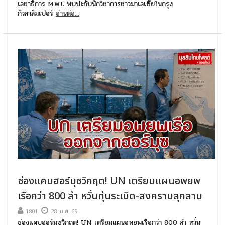
เลขาธิการ MWL พบปะกับนักวิชาการชาวมาเลเซียในกรุง
กัวลาลัมเปอร์
อ่านต่อ...
ช่องแคบฮอร์มุซวิกฤต! UN เตรียมแผนอพยพ
เรือกว่า 800 ลำ หวั่นทุ่นระเบิด-สงครามลุกลาม
1801
28 เม.ย. 69
ช่องแคบฮอร์มุซวิกฤต! UN เตรียมแผนอพยพเรือกว่า 800 ลำ หวั่น