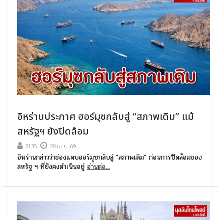
อิหร่านประกาศ ฮอร์มุซกลับสู่ “สภาพเดิม” แม้
สหรัฐฯ ยังปิดล้อม
2135
20 เม.ย. 69
อิหร่านกล่าวว่าช่องแคบฮอร์มุซกลับสู่ "สภาพเดิม" ก่อนการปิดล้อมของ
สหรัฐ ฯ ที่ยังคงดำเนินอยู่
อ่านต่อ...