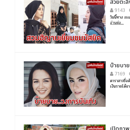
สวยตะลึ
9143
วันนี้ทาง m
อ่านต่อ...
บ๊ายบาย
7169
ดาราสาวชื่อด
เงินรายได้จ
เปิดภาพ 