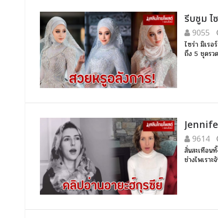
รีบซูม ไ
9055
ไซร่า มิเรอร
ถึง 5 ชุดรวด
Jennifer
9614
สั่นสะเทือนท
ช่างไพเราะจ