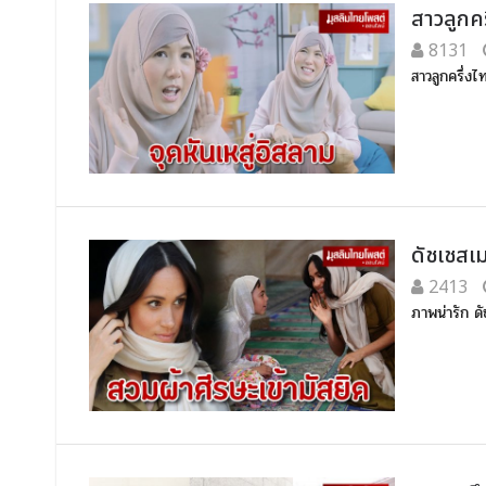
สาวลูกคร
8131
สาวลูกครึ่ง
ดัชเชสเ
2413
ภาพน่ารัก ด