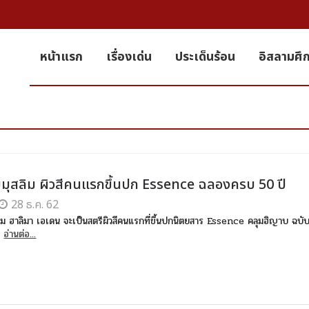
หน้าแรก
เรื่องเด่น
ประเด็นร้อน
อิสลามศึ
ุสลิม ผิวสีคนแรกขึ้นปก Essence ฉลองครบ 50 ปี
28 ธ.ค. 62
ม ฮาลิมา เอเดน จะเป็นสตรีผิวสีคนแรกที่ขึ้นปกนิตยสาร Essence คลุมฮิญาบ ฉบ
.
อ่านต่อ...