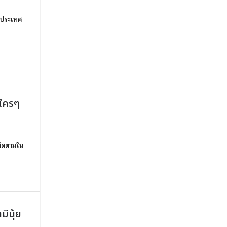
 ประเทศ
่ใครๆ
้ติดตามใน
ีนุ้ย