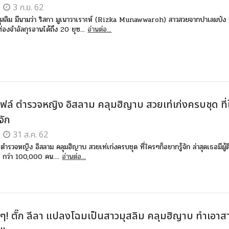
3 ก.ย. 62
ุสลิม มีนามว่า ริสกา มูเนาวาเราะห์ (Rizka Munawwaroh) สาวสวยจากปาเลมบัง
ท่องจำอัลกุรอานได้ถึง 20 ยุซ...
อ่านต่อ...
ไฟล์ ตำรวจหญิง อิสลาม คลุมฮิญาบ สวยเท่เก่งครบชุด ที
จัก
31 ส.ค. 62
 ตำรวจหญิง อิสลาม คลุมฮิญาบ สวยเท่เก่งครบชุด ที่ใครๆก็อยากรู้จัก ล่าสุดเธอมีผู
กว่า 100,000 คน....
อ่านต่อ...
ดๆ! ตั๊ก ลีลา แปลงโฉมเป็นสาวมุสลิม คลุมฮิญาบ ทำเอาสาม