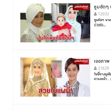
ซูมชัดๆ
12032
ซูมชัดๆ นาน
อ่านต่อ...
เจอภาพ น
21629
วันนี้ทางมุ
สาวเลยจ้า...