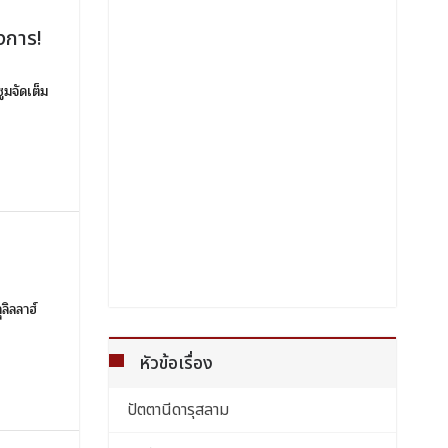
ังการ!
ูมจัดเต็ม
!
ลิลลาฮ์
หัวข้อเรื่อง
ปัตตานีดารุสลาม