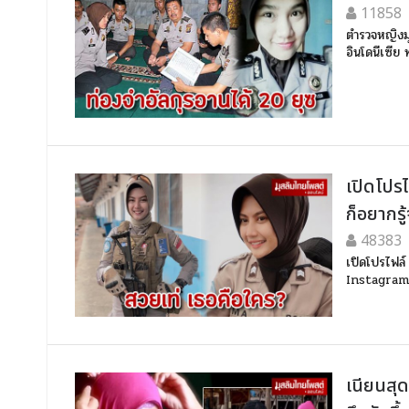
11858
ตำรวจหญิงม
อินโดนีเซีย 
เปิดโปร
ก็อยากรู้
48383
เปิดโปรไฟล์
Instagram 
เนียนสุ