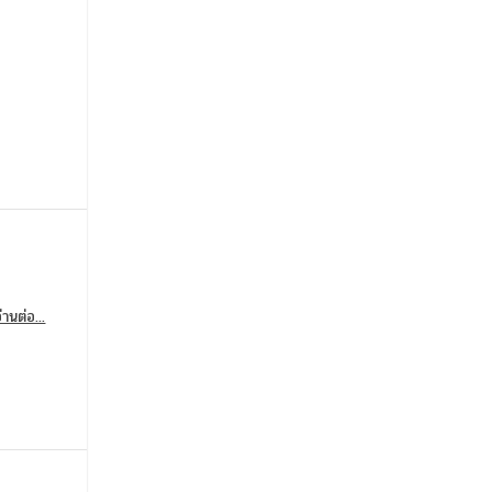
่านต่อ...