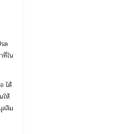
ปรด
าที่ใน
อ ได้
นให้
ุสลิม