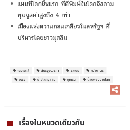
แผนที่โลกชิ้นแรก ที่ตีพิมพ์ในโลกอิสลาม
ทุบมูลค่าสูงถึง 4 เท่า
เมืองแห่งความกลมเกลียวในสหรัฐฯ ที่
บริหารโดยชาวมุสลิม
เอมิเรตส์
สหรัฐอเมริกา
รัสเซีย
คว่ำบาตร
ซีเรีย
ข่าวโลกมุสลิม
ยูเครน
ด้านพลังงานโลก
เรื่องในหมวดเดียวกัน