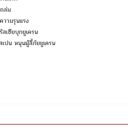
กถล่ม
กความรุนแรง
รัสเซียบุกยูเครน
เปน หนุนผู้ลี้ภัยยูเครน