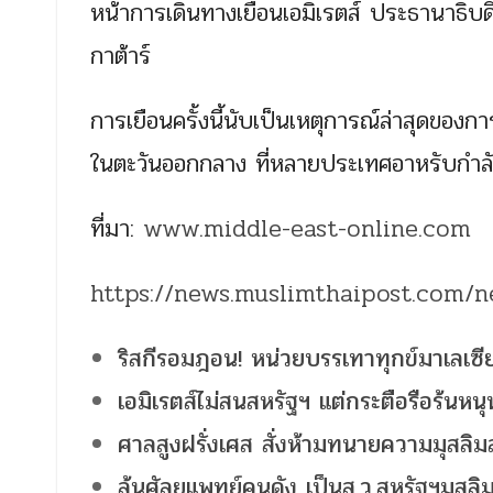
หน้าการเดินทางเยือนเอมิเรตส์ ประธานาธิบดี
กาต้าร์
การเยือนครั้งนี้นับเป็นเหตุการณ์ล่าสุดของการท
ในตะวันออกกลาง ที่หลายประเทศอาหรับกำลัง
ที่มา:
www.middle-east-online.com
https://news.muslimthaipost.com/
ริสกีรอมฎอน! หน่วยบรรเทาทุกข์มาเลเซีย 
เอมิเรตส์ไม่สนสหรัฐฯ แต่กระตือรือร้นหน
ศาลสูงฝรั่งเศส สั่งห้ามทนายความมุสล
ลุ้นศัลยแพทย์คนดัง เป็นส.ว.สหรัฐฯมุสล