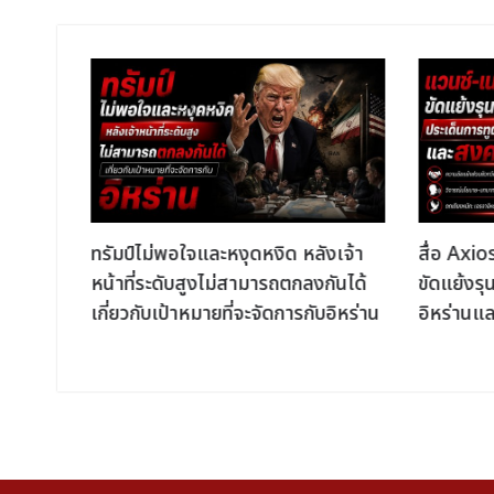
นุมัติ
ทรัมป์ไม่พอใจและหงุดหงิด หลังเจ้า
สื่อ Axio
estine
หน้าที่ระดับสูงไม่สามารถตกลงกันได้
ขัดแย้งรุ
เกี่ยวกับเป้าหมายที่จะจัดการกับอิหร่าน
อิหร่านแ