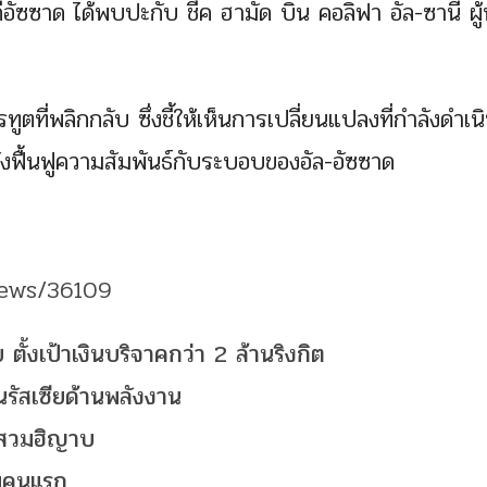
อัซซาด ได้พบปะกับ ชี้ค ฮามัด บิน คอลิฟา อัล-ซานี ผู้
ูตที่พลิกกลับ ซึ่งชี้ให้เห็นการเปลี่ยนแปลงที่กำลังดำเนิ
ฟื้นฟูความสัมพันธ์กับระบอบของอัล-อัซซาด
news/36109
ตั้งเป้าเงินบริจาคกว่า 2 ล้านริงกิต
ุนรัสเซียด้านพลังงาน
ิมสวมฮิญาบ
ิมคนแรก