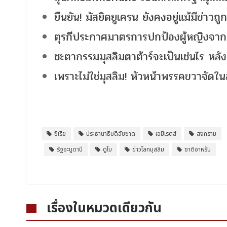
ยืนยัน! มัสยิดยูเครน ยังคงอยู่แม้มีข่าวถู
ตุรกีประกาศมาตรการปกป้องผู้หญิงจา
ชะตากรรมมุสลิมตาต้าร์จะเป็นเช่นไร หลัง
เพราะไม่ใช่มุสลิม! หัวหน้าพรรคขวาจัดในส
ซีเรีย
ประธานาธิบดีอัซซาด
เอมิเรตส์
สงคราม
รัฐอะบูดาบี
ดูไบ
ข่าวโลกมุสลิม
ชาติอาหรับ
เรื่องในหมวดเดียวกัน