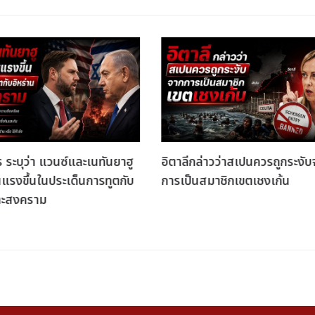
s ระบุว่า แวนซ์และเนทันยาฮู
อิตาลีกล่าวว่าสเปนควรถูกระงั
นแรงขึ้นในประเด็นการทูตกับ
การเป็นสมาชิกเขตเชงเก้น
ละสงคราม