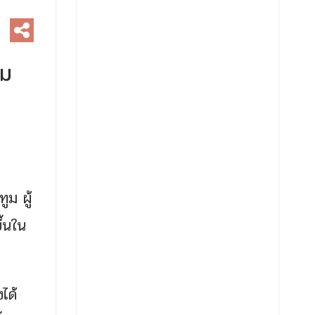
าม
ูม ผู้
ึ้นใน
ได้