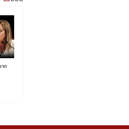
บจาก
อิสราเอลระบุว่าได้ทำลายอุโมงค์ใต้
อิหร่านเ
เมืองโบฟอร์ตทางตอนใต้ของเลบานอน
เรือข้ามช
แล้ว
ในอ่าวเป
โอมาน