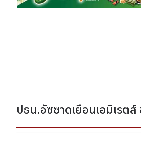
ปธน.อัซซาดเยือนเอมิเรตส์