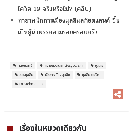
โควิต-19 จริงหรือไม่? (คลิป)
ทายาทนักการเมืองมุสลิมสก๊อตแลนด์ ขึ้น
เป็นผู้นำพรรคตามรอยครอบครัว
ศัลยแพทย์
สมาชิกวุฒิสภาสหรัฐอเมริกา
มุสลิม
ส.ว.มุสลิม
นักการเมืองมุสลิม
มุสลิมอเมริกา
Dr.Mehmet Oz
เรื่องในหมวดเดียวกัน