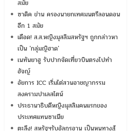
สมัย
ซาดิค ข่าน ครองนายกเทศมนตรีลอนดอน
อีก 1 สมัย
เดือด! ส.ส.หญิงมุสลิมสหรัฐฯ ถูกกล่าวหา
เป็น 'กลุ่มญิฮาด'
เนทันยาฮู รับปากจัดเที่ยวบินตรงไปทำ
ฮัจญ์
อัยการ ICC เริ่มไต่สวนอาชญากรรม
สงครามปาเลสไตน์
ประธานาธิบดีหญิงมุสลิมคนแรกของ
ประเทศแทนซาเนีย
ตะลึง! สหรัฐฯรับอัลกุรอาน เป็นหนทางสู้