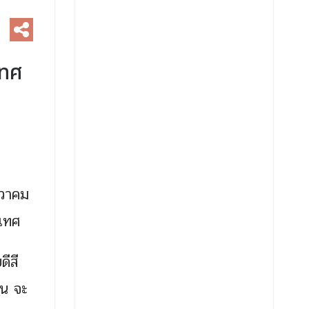
เทศ
นวาคม
ะเทศ
ดีสี
ีน จะ