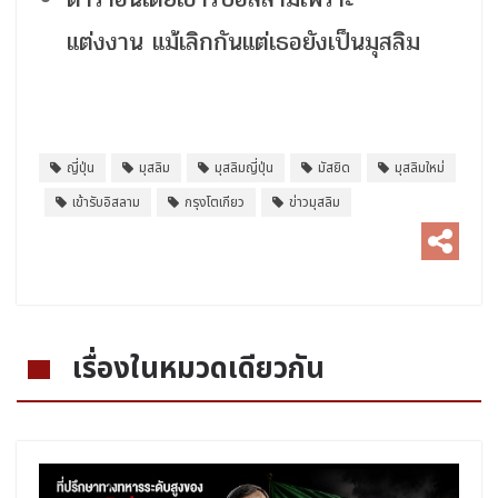
แต่งงาน แม้เลิกกันแต่เธอยังเป็นมุสลิม
ญี่ปุ่น
มุสลิม
มุสลิมญี่ปุ่น
มัสยิด
มุสลิมใหม่
เข้ารับอิสลาม
กรุงโตเกียว
ข่าวมุสลิม
เรื่องในหมวดเดียวกัน