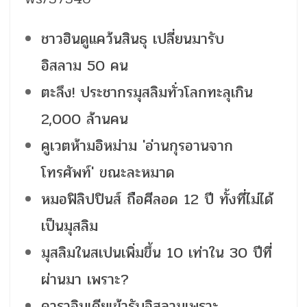
ชาวฮินดูแคว้นสินธุ เปลี่ยนมารับ
อิสลาม 50 คน
ตะลึง! ประชากรมุสลิมทั่วโลกทะลุเกิน
2,000 ล้านคน
คูเวตห้ามอิหม่าม 'อ่านกุรอานจาก
โทรศัพท์' ขณะละหมาด
หมอฟิลิปปินส์ ถือศีลอด 12 ปี ทั้งที่ไม่ได้
เป็นมุสลิม
มุสลิมในสเปนเพิ่มขึ้น 10 เท่าใน 30 ปีที่
ผ่านมา เพราะ?
ดาราอินเดียเข้ารับอิสลามเพราะ