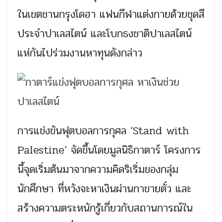
ในเขตชานกรุงโดฮา แฟนกีฬาแต่งกายด้วยชุดสี
ประจำปาเลสไตน์ และโบกธงชาติปาเลสไตน์
แห่กันไปร่วมงานหาทุนดังกล่าว
การแข่งขันฟุตบอลการกุศล ‘Stand with
Palestine’ จัดขึ้นโดยมูลนิธิกาตาร์ โครงการ
นี้จุดเริ่มต้นมาจากความคิดริเริ่มของกลุ่ม
นักศึกษา ที่หวังจะหาเงินผ่านกาขายตั๋ว และ
สร้างความตระหนักรู้เกี่ยวกับสถานการณ์ใน