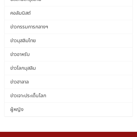
คอลัมนิสต์
ข่าวกรรมการกลางฯ
ข่าวมุสลิมไทย
ข่าวอาหรับ
ข่าวโลกมุสลิม
ข่าวฮาลาล
ข่าวเจาะประเด็นโลก
ผู้หญิง