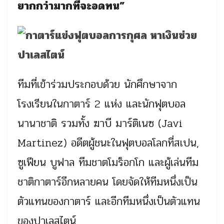
ยากกว่ามากที่จะอดทน”
ทีมที่เข้าร่วมประกอบด้วย นักศึกษาจาก
โรงเรียนในกาตาร์ 2 แห่ง และนักฟุตบอล
นานาชาติ รวมทั้ง ฆาบี มาร์ติเนซ (Javi
Martinez) อดีตผู้ชนะในฟุตบอลโลกที่สเปน,
ซูเฟียน บูฟาล ทีมชาตโมร็อกโก และผู้เล่นทีม
ชาติกาตาร์อีกหลายคน โดยจัดให้ทีมหนึ่งเป็น
ตัวแทนของกาตาร์ และอีกทีมหนึ่งเป็นตัวแทน
ของปาเลสไตน์