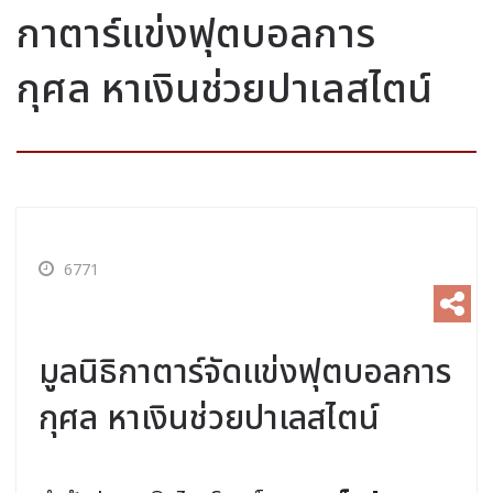
กาตาร์แข่งฟุตบอลการ
กุศล หาเงินช่วยปาเลสไตน์
6771
มูลนิธิกาตาร์จัดแข่งฟุตบอลการ
กุศล หาเงินช่วยปาเลสไตน์