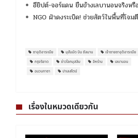
อียิปต์-จอร์แดน ยืนข้างเลบานอนจริงหรื
NGO ฝ่าดงระเบิด! ช่วยสัตว์ในพื้นที่โจมต
ซาอุดิอาระเบีย
มุฮัมมัด บิน ซัลมาน
เจ้าชายซาอุดิอาระเบีย
กรุงริยาด
ข่าวโลกมุสลิม
อิหร่าน
เลบานอน
ฉนวนกาซา
ปาเลสไตน์
เรื่องในหมวดเดียวกัน