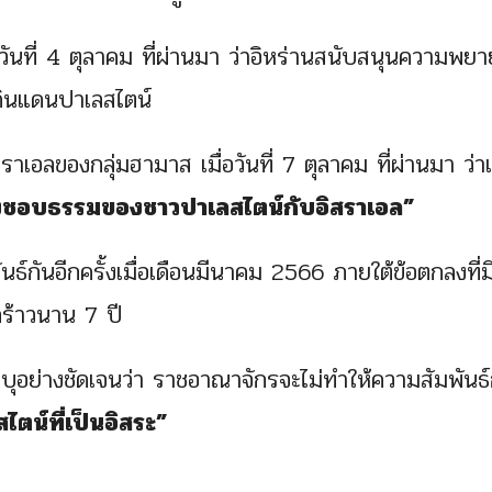
อวันที่ 4 ตุลาคม ที่ผ่านมา ว่าอิหร่านสนับสนุนความพย
ดินแดนปาเลสไตน์
าเอลของกลุ่มฮามาส เมื่อวันที่ 7 ตุลาคม ที่ผ่านมา ว่า
ย่างชอบธรรมของชาวปาเลสไตน์กับอิสราเอล”
ธ์กันอีกครั้งเมื่อเดือนมีนาคม 2566 ภายใต้ข้อตกลงที่ม
้าวนาน 7 ปี
บุอย่างชัดเจนว่า ราชอาณาจักรจะไม่ทำให้ความสัมพันธ์
ไตน์ที่เป็นอิสระ”