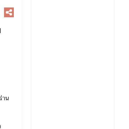
น
ร่าน
ง