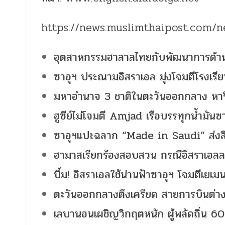
https://news.muslimthaipost.com/
อุตสาหกรรมฮาลาลไทยกับพัฒนาการด้านเ
ซาอุฯ ประณามอิสราเอล มุ่งโจมตีโรงเร
มหาอำนาจ 3 ชาติในตะวันออกกลาง หาร
ฮูซีย์ไม่โจมตี Amjad เรือบรรทุกน้ำมันซ
ซาอุฯแปะฉลาก “Made in Saudi” ส่งสิน
ฮามาสเรียกร้องสอบสวน กรณีอิสราเอลละเม
บึ้ม! อิสราเอลใช้น่านฟ้าซาอุฯ โจมตีเยเม
ตะวันออกกลางตึงเครียด สายการบินต่างช
เลบานอนเผชิญวิกฤตหนัก ผู้พลัดถิ่น 