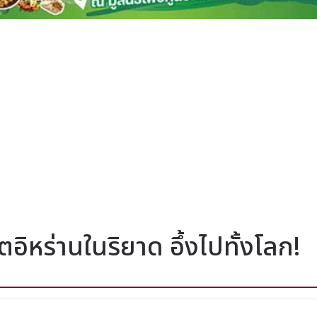
ิหร่านในริยาด อึ้งไปทั้งโลก!