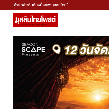
“สำนักข่าวอันดับหนึ่งของมุสลิมไทย”