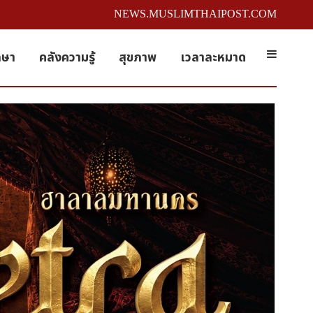
NEWS.MUSLIMTHAIPOST.COM
กษา
คลังความรู้
สุขภาพ
เวลาละหมาด