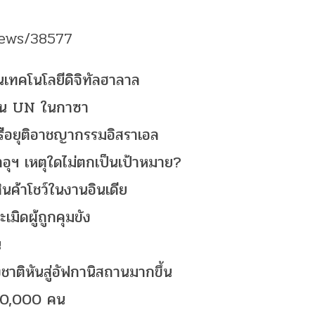
news/38577
ทคโนโลยีดิจิทัลฮาลาล
ียน UN ในกาซา
ือยุติอาชญากรรมอิสราเอล
าอุฯ เหตุใดไม่ตกเป็นเป้าหมาย?
ค้าโชว์ในงานอินเดีย
ิดผู้ถูกคุมขัง
น
าติหันสู่อัฟกานิสถานมากขึ้น
600,000 คน