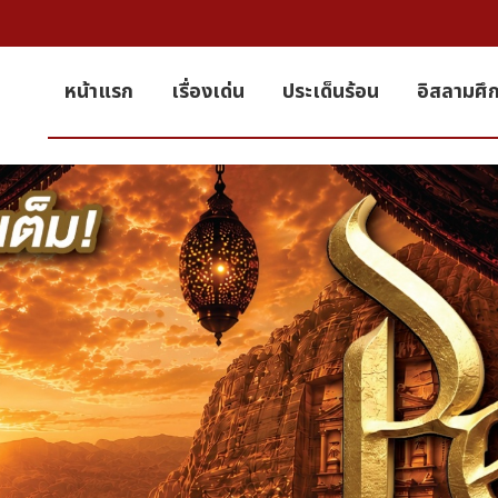
หน้าแรก
เรื่องเด่น
ประเด็นร้อน
อิสลามศึ