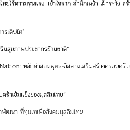
ยไร้ความรุนแรง: เข้าใจราก สํานึกเหง้า เฝ้าระวัง สร้
การเติบโต"
ริมสุขภาพประชากรข้ามชาติ”
tion: หลักคำสอนพุทธ-อิสลามเสริมสร้างครอบครัวเ
ครัวเข้มแข็งของมุสลิมไทย”