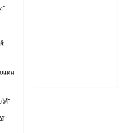
ง”
้:
ชายแดน
ใต้”
ต้”