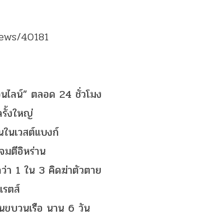
news/40181
อนไลน์” ตลอด 24 ชั่วโมง
รั้งใหญ่
นในเวสต์แบงก์
มตีอิหร่าน
ว่า 1 ใน 3 คิดฆ่าตัวตาย
เรตส์
ในขบวนเรือ นาน 6 วัน