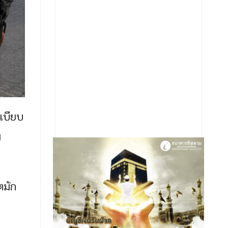
เบียบ
ม
ตมัก