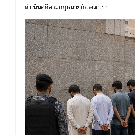
ดำเนินคดีตามกฎหมายกับพวกเขา