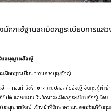
องมักกะฮ์ฐานละเมิดกฎระเบียบการแสว
มีใบอนุญาตฮัจญ์
นละเมิดกฎระเบียบการแสวงบุญฮัจญ์
ะฮ์ — กองกำลังรักษาความปลอดภัยฮัจญ์ จับกุมผู้พำนั
 อียิปต์ และเยเมน ในข้อหาละเมิดกฎระเบียบฮัจญ์ โดย
ีใบอนุญาตฮัจญ์ เจ้าหน้าที่รักษาความปลอดภัยได้จับกุ