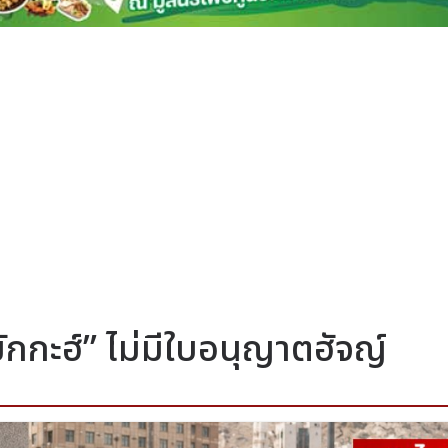
ักกะฮ์” ไม่มีใบอนุญาตฮัจญ์