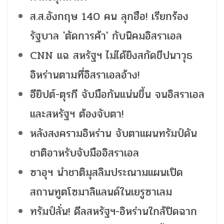
ส.ส.อังกฤษ 140 คน ลุกฮือ! เรียกร้อง
รัฐบาล 'ตัดการค้า' กับนิคมอิสราเอล
CNN แฉ สหรัฐฯ ไม่ได้ยิงสกัดขีปนาวุธ
อิหร่านตามที่อิสราเอลอ้าง!
อียิปต์-ตุรกี จับมือกันแน่นขึ้น จนอิสราเอล
และสหรัฐฯ ต้องจับตา!
หลังสงครามอิหร่าน จับตาแผนทรัมป์ดัน
ชาติอาหรับจับมืออิสราเอล
ซาอุฯ นำชาติมุสลิมประณามแผนเปิด
สถานทูตโซมาลิแลนด์ในเยรูซาเลม
ทรัมป์ลั่น! ดีลสหรัฐฯ-อิหร่านใกล้ปิดฉาก