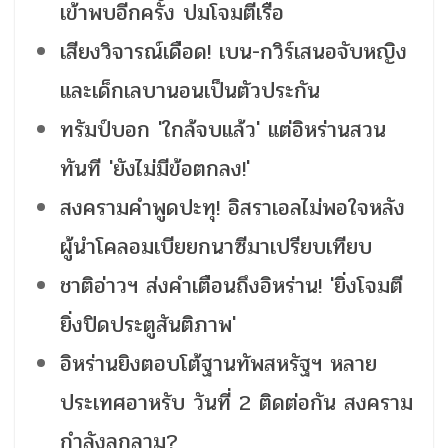
เข้าพบอีกครั้ง ปมโจมตีเรือ
เสียงวิจารณ์เดือด! เบน-กวิร์เสนอจับหญิง
และเด็กเลบานอนเป็นตัวประกัน
ทรัมป์บอก 'ใกล้จบแล้ว' แต่อิหร่านสวน
ทันที 'ยังไม่มีข้อตกลง!'
สงครามคำพูดปะทุ! อิสราเอลไม่พอใจหลัง
ผู้นำโคลอมเบียยกนาซีมาเปรียบเทียบ
ชาติอ่าวฯ ส่งคำเตือนถึงอิหร่าน! 'ยิ่งโจมตี
ยิ่งปิดประตูสันติภาพ'
อิหร่านยิงตอบโต้ฐานทัพสหรัฐฯ หลาย
ประเทศอาหรับ วันที่ 2 ติดต่อกัน สงคราม
กำลังลุกลาม?