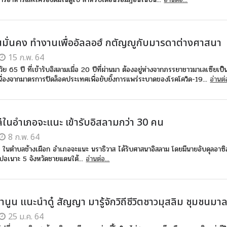
ันมั่นคง ทำงานเพื่ออัลลอฮ์ กตัญญูกับมารดาต่างศาสนา
15 ก.พ. 64
วัย 65 ปี ที่เข้ารับอิสลามเมื่อ 20 ปีที่ผ่านมา ต้องอยู่ห่างจากภรรยาชาวมาเลเซียเป็
เนื่องจากมาตรการปิดล็อคประเทศเพื่อยับยั้งการแพร่ระบาดของโรคโควิด-19...
อ่านต่อ
ลีในอำเภอจะแนะ เข้ารับอิสลามกว่า 30 คน
8 ก.พ. 64
ลี ในตำบลช้างเผือก อำเภอจะแนะ นราธิวาส ได้รับศาสนาอิสลาม โดยมีนายอับดุลอาซ
อเนาะ 5 จังหวัดชายแดนใต้...
อ่านต่อ...
านูน แนะนำดู๋ สัญญา มารู้จักวิถีชีวิตชาวมุสลิม ชุมชนมาล
25 ม.ค. 64