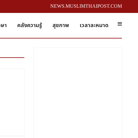
NEWS.MUSLIMTHAIPOST.COM
กษา
คลังความรู้
สุขภาพ
เวลาละหมาด