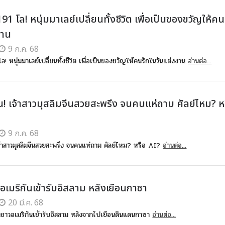
1 โล! หนุ่มมาเลย์เปลี่ยนทั้งชีวิต เพื่อเป็นของขวัญให้ค
งาน
9 ก.ค. 68
! หนุ่มมาเลย์เปลี่ยนทั้งชีวิต เพื่อเป็นของขวัญให้คนรักในวันแต่งงาน
อ่านต่อ...
่น! เจ้าสาวมุสลิมจีนสวยสะพรึง จนคนแห่ถาม ศัลย์ไหม? ห
9 ก.ค. 68
 เจ้าสาวมุสลิมจีนสวยสะพรึง จนคนแห่ถาม ศัลย์ไหม? หรือ AI?
อ่านต่อ...
เมริกันเข้ารับอิสลาม หลังเยือนกาซา
20 มี.ค. 68
ชาวอเมริกันเข้ารับอิสลาม หลังจากไปเยือนดินแดนกาซา
อ่านต่อ...