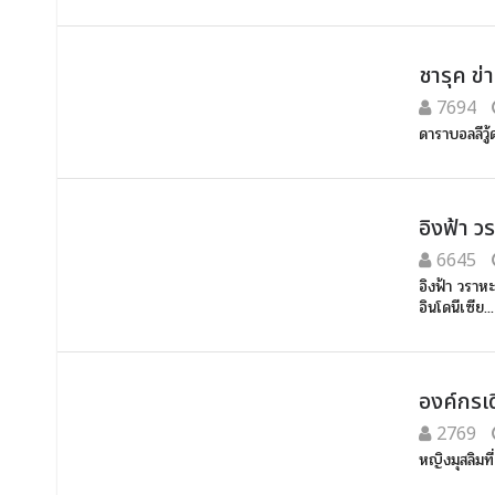
ชารุค ข่
7694
ดาราบอลลีวู
อิงฟ้า ว
6645
อิงฟ้า วราห
อินโดนีเซีย..
องค์กรเ
2769
หญิงมุสลิมที