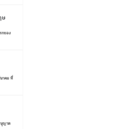
กฤษ
นแรกของ
ีนาคม ที่
อนุญาต