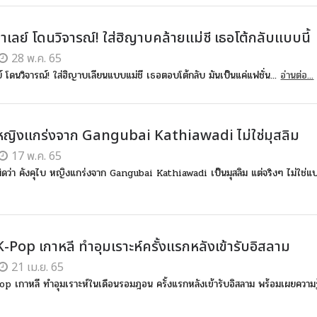
าเลย์ โดนวิจารณ์! ใส่ฮิญาบคล้ายแม่ชี เธอโต้กลับแบบนี้
28 พ.ค. 65
ย์ โดนวิจารณ์! ใส่ฮิญาบเลียนแบบแม่ชี เธอตอบโต้กลับ มันเป็นแค่แฟชั่น...
อ่านต่อ...
 หญิงแกร่งจาก Gangubai Kathiawadi ไม่ใช่มุสลิม
17 พ.ค. 65
ิดว่า คังคุไบ หญิงแกร่งจาก Gangubai Kathiawadi เป็นมุสลิม แต่จริงๆ ไม่ใช่แบบ
K-Pop เกาหลี ทำอุมเราะห์ครั้งแรกหลังเข้ารับอิสลาม
21 เม.ย. 65
op เกาหลี ทำอุมเราะห์ในเดือนรอมฎอน ครั้งแรกหลังเข้ารับอิสลาม พร้อมเผยความรู้