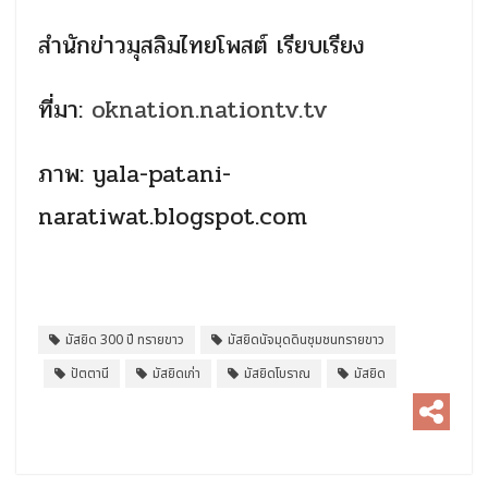
สำนักข่าวมุสลิมไทยโพสต์ เรียบเรียง
ที่มา:
oknation.nationtv.tv
ภาพ: yala-patani-
naratiwat.blogspot.com
มัสยิด 300 ปี ทรายขาว
มัสยิดนัจมุดดินชุมชนทรายขาว
ปัตตานี
มัสยิดเก่า
มัสยิดโบราณ
มัสยิด