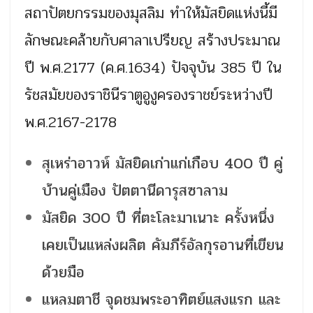
สถาปัตยกรรมของมุสลิม ทำให้มัสยิดแห่งนี้มี
ลักษณะคล้ายกับศาลาเปรียญ สร้างประมาณ
ปี พ.ศ.2177 (ค.ศ.1634) ปัจจุบัน 385 ปี ใน
รัชสมัยของราชินีราตูอูงูครองราชย์ระหว่างปี
พ.ศ.2167-2178
สุเหร่าอาวห์ มัสยิดเก่าแก่เกือบ 400 ปี คู่
บ้านคู่เมือง ปัตตานีดารุสซาลาม
มัสยิด 300 ปี ที่ตะโละมาเนาะ ครั้งหนึ่ง
เคยเป็นแหล่งผลิต คัมภีร์อัลกุรอานที่เขียน
ด้วยมือ
แหลมตาชี จุดชมพระอาทิตย์แสงแรก และ