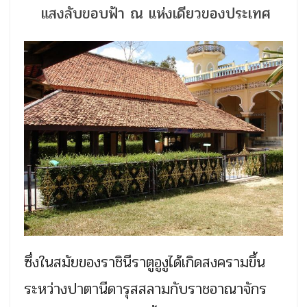
แสงลับขอบฟ้า ณ แห่งเดียวของประเทศ
ซึ่งในสมัยของราชินีราตูอูงูได้เกิดสงครามขึ้น
ระหว่างปาตานีดารุสสลามกับราชอาณาจักร