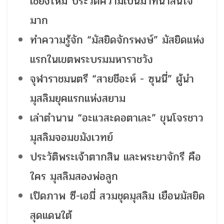
เชียงใหม่ ประวัติความเป็นมาที่น่าสนใจ
มาก
ทำความรู้จัก “มัสยิดจักรพงษ์” มัสยิดแห่ง
แรกในเขตพระบรมมหาราชวัง
จุฬาราชมนตรี “สายชีอะห์ - ซุนนี่” ผู้นำ
มุสลิมยุคแรกแห่งสยาม
เล่าตำนาน “อะแวสะดอตาเละ” ขุนโจรชาว
มุสลิมจอมขมังเวทย์
ประวัติพระเจ้าตากสิน และพระยาจักรี คือ
ใคร มุสลิมสองพ่อลูก
เปิดภาพ ซี-เอมี่ สวมชุดมุสลิม เยือนมัสยิด
สุดแดนใต้