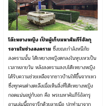
โต๊ะหยางหญิง เป็นผู้เก็บมหาคัมภีร์อัลกุ
รอานในช่วงสงคราม
ซึ่งขณะกำลังหนีภัย
สงครามนั้น โต๊ะหยางหญิงตกลงในหุบเหวเป็น
เวลาหลายวัน หลังสงครามสงบโต๊ะหยางหญิง
ได้รับความช่วยเหลือจากชาวบ้านให้ขึ้นจากเหว
ซึ่งทุกคนต่างตะลึงเมื่อเห็นสิ่งที่โต๊ะหยางหญิง
กอดแน่นอยู่กับอก คือ พระมหาคัมภีร์อัลกรุ
อานเล่มนี้ถูกจารึกด้วยลายมือ ปกทำมาจาก