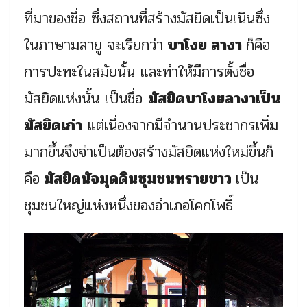
ที่มาของชื่อ ซึ่งสถานที่สร้างมัสยิดเป็นเนินซึ่ง
ในภาษามลายู จะเรียกว่า
บาโงย ลางา
ก็คือ
การปะทะในสมัยนั้น และทำให้มีการตั้งชื่อ
มัสยิดแห่งนั้น เป็นชื่อ
มัสยิดบาโงยลางาเป็น
มัสยิดเก่า
แต่เนื่องจากมีจำนานประชากรเพิ่ม
มากขึ้นจึงจำเป็นต้องสร้างมัสยิดแห่งใหม่ขึ้นก็
คือ
มัสยิดนัจมุดดินชุมชนทรายขาว
เป็น
ชุมชนใหญ่แห่งหนึ่งของอำเภอโคกโพธิ์