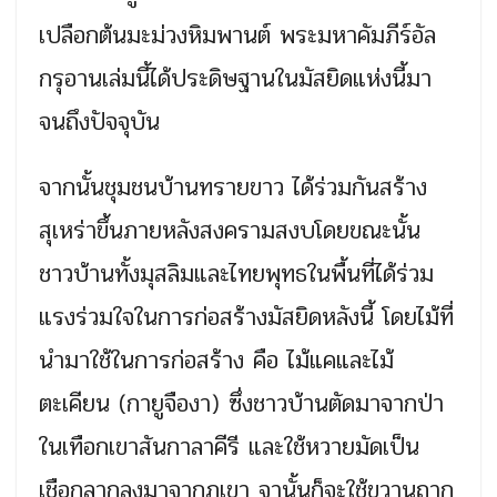
เปลือกต้นมะม่วงหิมพานต์ พระมหาคัมภีร์อัล
กรุอานเล่มนี้ได้ประดิษฐานในมัสยิดแห่งนี้มา
จนถึงปัจจุบัน
จากนั้นชุมชนบ้านทรายขาว ได้ร่วมกันสร้าง
สุเหร่าขึ้นภายหลังสงครามสงบโดยขณะนั้น
ชาวบ้านทั้งมุสลิมและไทยพุทธในพื้นที่ได้ร่วม
แรงร่วมใจในการก่อสร้างมัสยิดหลังนี้ โดยไม้ที่
นำมาใช้ในการก่อสร้าง คือ ไม้แคและไม้
ตะเคียน (กายูจืองา) ซึ่งชาวบ้านตัดมาจากป่า
ในเทือกเขาสันกาลาคีรี และใช้หวายมัดเป็น
เชือกลากลงมาจากภูเขา จานั้นก็จะใช้ขวานถาก