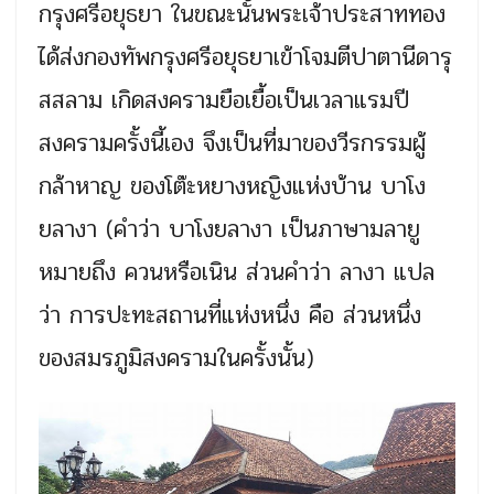
กรุงศรีอยุธยา ในขณะนั้นพระเจ้าประสาททอง
ได้ส่งกองทัพกรุงศรีอยุธยาเข้าโจมตีปาตานีดารุ
สสลาม เกิดสงครามยือเยื้อเป็นเวลาแรมปี
สงครามครั้งนี้เอง จึงเป็นที่มาของวีรกรรมผู้
กล้าหาญ ของโต๊ะหยางหญิงแห่งบ้าน บาโง
ยลางา (คำว่า บาโงยลางา เป็นภาษามลายู
หมายถึง ควนหรือเนิน ส่วนคำว่า ลางา แปล
ว่า การปะทะสถานที่แห่งหนึ่ง คือ ส่วนหนึ่ง
ของสมรภูมิสงครามในครั้งนั้น)