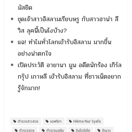
มัสยิด
ชุดเจ้าสาวอิสลามเรียบหรู กับสาวฮาน่า ลี
วิส ลุคนี้เป็นไงบ้าง?
แฉ! ทำไมทั่วโลกเข้ารับอิสลาม มากขึ้น
อย่างน่าตกใจ
เปิดประวัติ อายานา มูน อดีตนักร้อง เกิร์ล
กรุ๊ป เกาหลี เข้ารับอิสลาม ที่ชาวเน็ตอยาก
รู้จักมาก!
ตำรวจสาวสวย
แอฟริกา
Hikma Nur Syafa
ตำรวจสวย
ตำรวจมุสลิม
อินโดนีเซีย
ฮิญาบ