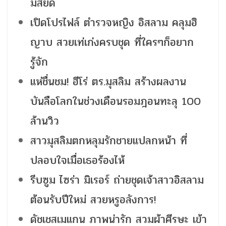
มัสยิด
เปิดโปรไฟล์ ตำรวจหญิง อิสลาม คลุมฮิ
ญาบ สวยเท่เก่งครบชุด ที่ใครๆก็อยาก
รู้จัก
แห่ชื่นชม! ฮีโร่ ตร.มุสลิม สร้างผลงาน
บันลือโลกในช่วงเดือนรอมฎอนทะลุ 100
ล้านวิว
สาวมุสลิมตกหลุมรักชายแปลกหน้า ที่
ปลอบใจเมื่อเธอร้องไห้
รีบซูม ไซร่า มิเรอร์ ถ่ายชุดเจ้าสาวอิสลาม
ต้อนรับปีใหม่ สวยหรูอลังการ!
ดัชเชสเมแกน ภาพน่ารัก สวมผ้าศีรษะ เข้า