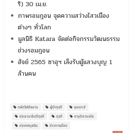
ริ) 30 เม.ย.
ภาพรอมฎอน จุดความสว่างไสวเมือง
ต่างๆ ทั่วโลก
มูลนิธิ Katara จัดต่อกิจกรรมวัฒนธรรม
ช่วงรอมฎอน
ฮัจย์ 2565 ซาอุฯ เล็งรับผู้แสวงบุญ 1
ล้านคน
กษัตริย์ซัลมาน
ผู้นำตุรกี
อุมเราะฮ์
ประธานาธิบดีตุรกี
ตุรกี
ซาอุดิอาระเบีย
ประเทศมุสลิม
ข่าวการเมือง