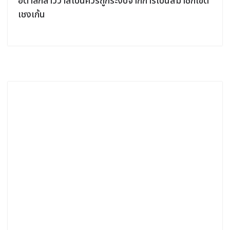
อิตาลีกล่าวว่าสเปนควรถูกระงับจากการเป็นสมาชิกเขต
เชงเก้น