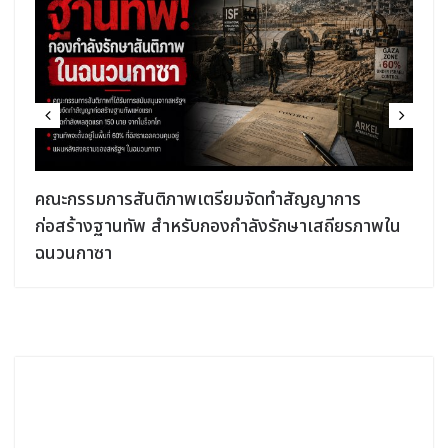
กลุ่มแพทย์ชาวอิสราเอลยื่นคำร้องต่อศาลเพื่อขอให้
พใน
ตรวจสอบประวัติทางการแพทย์ของฮุสซัม อะบู ซาฟียา