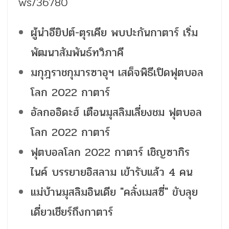
ws/36780
ผู้นำอียิปต์-ตุรเคีย พบปะกันกาตาร์ เริ่ม
พัฒนาสัมพันธ์ทวิภาคี
มกุฎราชกุมารซาอุฯ เสด็จพิธีเปิดฟุตบอล
โลก 2022 กาตาร์
อัลกออิดะฮ์ เตือนมุสลิมเลี่ยงชม ฟุตบอล
โลก 2022 กาตาร์
ฟุตบอลโลก 2022 กาตาร์ เชิญซากิร
ไนค์ บรรยายอิสลาม เข้ารับแล้ว 4 คน
แม่บ้านมุสลิมอินเดีย "คลั่งเมสซี่" ขับลุย
เดี่ยวเชียร์ถึงกาตาร์