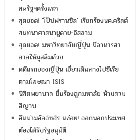
สหรัฐฯครั้งแรก
สุดยอด! 'โป๊ปฟรานซิส' เรียกร้องนศ.คริสต์
สนทนาศาสนายูดาย-อิสลาม
สุดยอด! มหาวิทยาลัยญี่ปุ่น มีอาหารฮา
ลาลให้มุสลิมด้วย
คดีแรกของญี่ปุ่น เอี่ยวเดินทางไปซีเรีย
ตามโฆษณา ISIS
นิสิตพยาบาล ยื่นร้องถูกมหาลัย ห้ามสวม
ฮิญาบ
อีหม่ามอัลอัซฮัร หง่อย! ออกนอกประเทศ
ต้องได้รับรัฐอนุมัติ