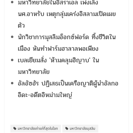
มหาวิทยาลัยในอิสราเอล เพ่งเล็ง
นศ.อาหรับ เหตุกลุ่มเคร่งอิสลามเปิดเผย
ตัว
นักวิชาการมุสลิมอ็อกซ์ฟอร์ด ทิ้งชีวิตใน
เมือง หันทำฟาร์มฮาลาลพอเพียง
เบลเยียมสั่ง 'ห้ามคลุมฮิญาบ' ใน
มหาวิทยาลัย
อัลอัซฮัร ปฏิเสธเป็นเครือญาติผู้นำอัลกอ
อิดะ-อดีตอิหม่ามใหญ่
มหาวิทยาลัยเก่าแก่ที่สุดในโลก
มหาวิทยาลัยมุสลิม