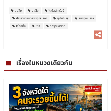
มุสลิม
มุสลิม
โดนัลด์ ทรัมป์
ประธานาธิบดีสหรัฐอเมริกา
ผู้นำสหรัฐ
สหรัฐอเมริกา
เลือกตั้ง
ข่าว
วิศรุต เลาะวิถี
เรื่องในหมวดเดียวกัน