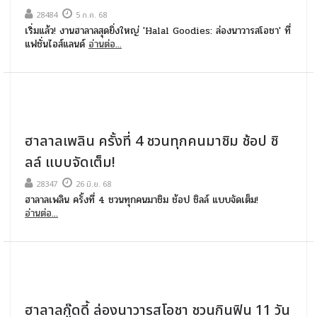
28484
5 ก.ค. 68
เริ่มแล้ว! งานฮาลาลสุดยิ่งใหญ่ 'Halal Goodies: ล่องนาวารสโอชา' ที่
แฟชั่นไอส์แลนด์
อ่านต่อ...
ฮาลาลเพลิน ครั้งที่ 4 ชวนทุกคนมาชิม ช้อป ชิ
ลล์ แบบจัดเต็ม!
28347
26 มิ.ย. 68
ฮาลาลเพลิน ครั้งที่ 4 ชวนทุกคนมาชิม ช้อป ชิลล์ แบบจัดเต็ม!
อ่านต่อ...
ฮาลาลกู๊ดดี้ ล่องนาวารสโอชา ชวนกินฟิน 11 วัน