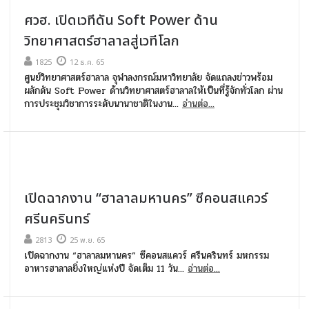
ศวฮ. เปิดเวทีดัน Soft Power ด้าน
วิทยาศาสตร์ฮาลาลสู่เวทีโลก
1825
12 ธ.ค. 65
ศูนย์วิทยาศาสตร์ฮาลาล จุฬาลงกรณ์มหาวิทยาลัย จัดแถลงข่าวพร้อม
ผลักดัน Soft Power ด้านวิทยาศาสตร์ฮาลาลให้เป็นที่รู้จักทั่วโลก ผ่าน
การประชุมวิชาการระดับนานาชาติในงาน...
อ่านต่อ...
เปิดฉากงาน “ฮาลาลมหานคร” ซีคอนสแควร์
ศรีนครินทร์
2813
25 พ.ย. 65
เปิดฉากงาน “ฮาลาลมหานคร” ซีคอนสแควร์ ศรีนครินทร์ มหกรรม
อาหารฮาลาลยิ่งใหญ่แห่งปี จัดเต็ม 11 วัน...
อ่านต่อ...