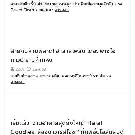
ฮาลาลเพลินเริ่มแล้ว! ผอ.เขตสะพานสูง ประเดิมเปิดงานสุดคึกคัก The
Paseo Town รามคำแหง
อ่านต่อ...
สายกินห้ามพลาด! ฮาลาลเพลิน เดอะ พาซิโอ
ทาวน์ รามคำแหง
25579
2 ก.ย. 68
สายกินห้ามพลาด! ฮาลาลเพลิน เดอะ พาซิโอ ทาวน์ รามคำแหง
อ่านต่อ...
เริ่มแล้ว! งานฮาลาลสุดยิ่งใหญ่ 'Halal
Goodies: ล่องนาวารสโอชา' ที่แฟชั่นไอส์แลนด์