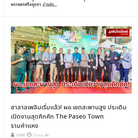
พระนครศรีอยุธยา
อ่านต่อ...
ฮาลาลเพลินเริ่มแล้ว! ผอ.เขตสะพานสูง ประเดิม
เปิดงานสุดคึกคัก The Paseo Town
รามคำแหง
15995
12 ก.ย. 68