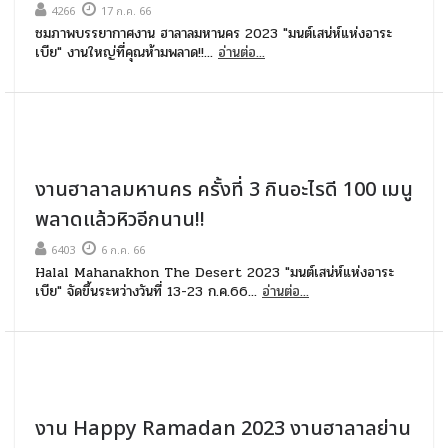
4266
17 ก.ค. 66
ชมภาพบรรยากาศงาน ฮาลาลมหานคร 2023 "มนต์เสน่ห์แห่งอาระ
เบีย" งานใหญ่ที่คุณห้ามพลาด!!...
อ่านต่อ...
งานฮาลาลมหานคร ครั้งที่ 3 กินอะไรดี 100 เมนู
พลาดแล้วหิวอีกนาน!!
6403
6 ก.ค. 66
Halal Mahanakhon The Desert 2023 "มนต์เสน่ห์แห่งอาระ
เบีย" จัดขึ้นระหว่างวันที่ 13-23 ก.ค.66...
อ่านต่อ...
งาน Happy Ramadan 2023 งานฮาลาลย่าน