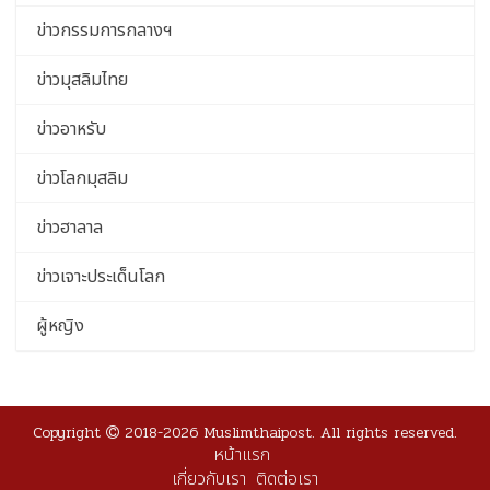
ข่าวกรรมการกลางฯ
ข่าวมุสลิมไทย
ข่าวอาหรับ
ข่าวโลกมุสลิม
ข่าวฮาลาล
ข่าวเจาะประเด็นโลก
ผู้หญิง
Copyright
2018-2026 Muslimthaipost. All rights reserved.
หน้าแรก
เกี่ยวกับเรา
ติดต่อเรา