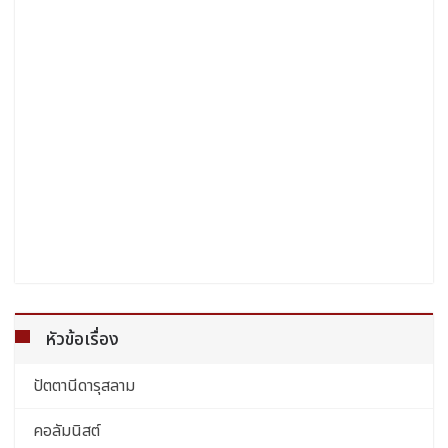
หัวข้อเรื่อง
ปัตตานีดารุสลาม
คอลัมนิสต์