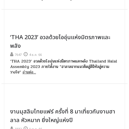
‘THA 2023’ อวลด้วยไออุ่นแห่งมิตรภาพและ
พลัง
7647
4 ธ.ค. 66
‘THA 2023’ อวลด้วยไออุ่นแห่งมิตรภาพและพลัง Thailand Halal
Assembly 2023 ภายใต้งาน “ฮาลาลจากแนวคิดสู่ดิจิทัลสู่ความ
วางใจ”
อ่านต่อ...
งานมุสลิมไทยแฟร์ ครั้งที่ 8 มาเที่ยวกันงานฮา
ลาล หัวหมาก ยิ่งใหญ่แห่งปี