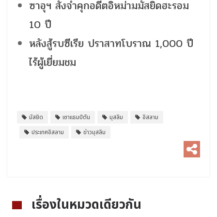
ซาอุฯ สั่งจำคุกอดีตอิหม่ามมัสยิดฮะรอม
10 ปี
หลังสู้รบซีเรีย ปราสาทโบราณ 1,000 ปี
ไร้ผู้เยี่ยมชม
มัสยิด
เซาแธมป์ตัน
มุสลิม
อิสลาม
ประเทศอิสลาม
ข่าวมุสลิม
เรื่องในหมวดเดียวกัน