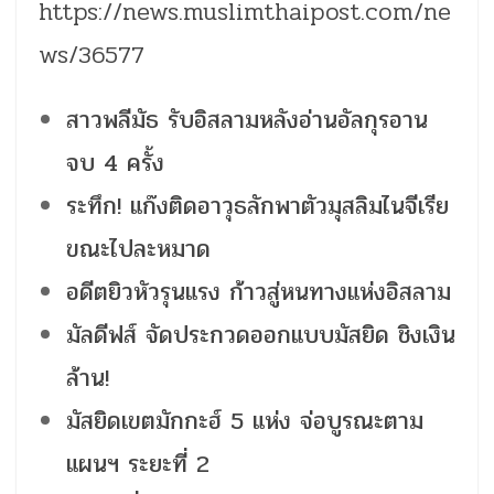
https://news.muslimthaipost.com/ne
ws/36577
สาวพลีมัธ รับอิสลามหลังอ่านอัลกุรอาน
จบ 4 ครั้ง
ระทึก! แก๊งติดอาวุธลักพาตัวมุสลิมไนจีเรีย
ขณะไปละหมาด
อดีตยิวหัวรุนแรง ก้าวสู่หนทางแห่งอิสลาม
มัลดีฟส์ จัดประกวดออกแบบมัสยิด ชิงเงิน
ล้าน!
มัสยิดเขตมักกะฮ์ 5 แห่ง จ่อบูรณะตาม
แผนฯ ระยะที่ 2