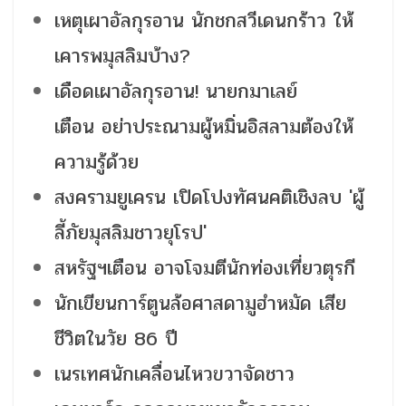
เหตุเผาอัลกุรอาน นักชกสวีเดนกร้าว ให้
เคารพมุสลิมบ้าง?
เดือดเผาอัลกุรอาน! นายกมาเลย์
เตือน อย่าประณามผู้หมิ่นอิสลามต้องให้
ความรู้ด้วย
สงครามยูเครน เปิดโปงทัศนคติเชิงลบ 'ผู้
ลี้ภัยมุสลิมชาวยุโรป'
สหรัฐฯเตือน อาจโจมตีนักท่องเที่ยวตุรกี
นักเขียนการ์ตูนล้อศาสดามูฮำหมัด เสีย
ชีวิตในวัย 86 ปี
เนรเทศนักเคลื่อนไหวขวาจัดชาว