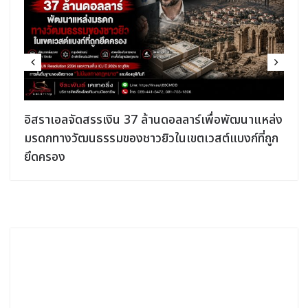
อิสราเอลจัดสรรเงิน 37 ล้านดอลลาร์เพื่อพัฒนาแหล่ง
มรดกทางวัฒนธรรมของชาวยิวในเขตเวสต์แบงก์ที่ถูก
ยึดครอง