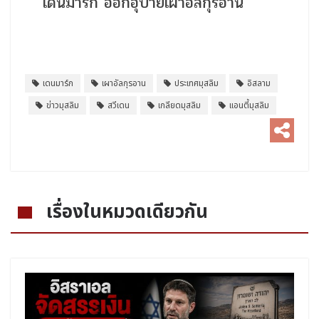
เดนมาร์ก ออกอุบายเผาอัลกุรอาน
เดนมาร์ก
เผาอัลกุรอาน
ประเทศมุสลิม
อิสลาม
ข่าวมุสลิม
สวีเดน
เกลียดมุสลิม
แอนตี้มุสลิม
เรื่องในหมวดเดียวกัน