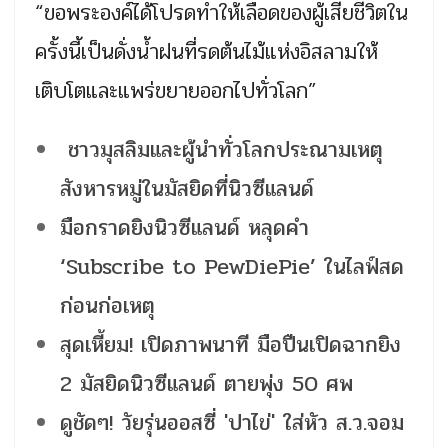
“ขอพระองค์ได้โปรดทำให้เลือดของผู้เสียชีวิตใน
ครั้งนี้เป็นดั่งน้ำฝนที่รดต้นไม้แห่งอิสลามให้
เติบโตและแพร่ขยายออกไปทั่วโลก”
ชาวมุสลิมและผู้นำทั่วโลกประณามเหตุ
สังหารหมู่ในมัสยิดที่นิวซีแลนด์
มือกราดยิงนิวซีแลนด์ หลุดคำ
‘Subscribe to PewDiePie’ ในไลฟ์สด
ก่อนก่อเหตุ
สุดเหี้ยม! เปิดภาพนาที มือปืนเปิดฉากยิง
2 มัสยิดนิวซีแลนด์ ตายพุ่ง 50 ศพ
ดูชัดๆ! วัยรุ่นออสซี่ 'ปาไข่' ใส่หัว ส.ว.จอม