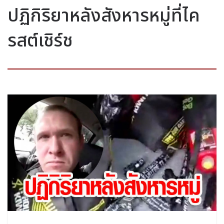
ปฏิกิริยาหลังสังหารหมู่ที่ไค
รสต์เชิร์ช