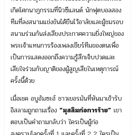
เกิดโศกนาฏกรรมที่นิวซีแลนด์ นักฟุตบอลสอง
ทีมที่ลงสนามแข่งขันได้ยืนไว้อาลัยและผู้ชมรอบ
สนามร่วมกันส่งเสียงประกาศความยิ่งใหญ่ของ
พระเจ้าแทนการร้องเพลงเชียร์ทีมของตนเพื่อ
เป็นการแสดงออกถึงความรู้สึกเจ็บปวดและ
เสียใจร่วมกับญาติของผู้สูญเสียในเหตุการณ์
ครั้งนี้ด้วย
เมื่อเชค อบูฮัมซะฮ์ ชาวเยอรมันที่หันมาเข้ารับ
อิสลามถูกถามเรื่อง
“มุสลิมก่อการร้าย”
เขา
ตอบเป็นคำถามกลับว่า ใครเป็นผู้ก่อ
สงครามโลกครั้งที่ 1 และครั้งที่ 2 ? ใครเป็น