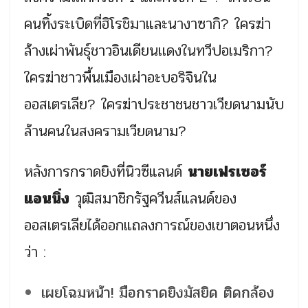
คนทิ้งระเบิดที่ฮิโรชิมาและนางาซากิ? ใครฆ่า
ล้างเผ่าพันธุ์ชาวอินเดียนเเดงในทวีปอเมริกา?
ใครฆ่าชาวพื้นเมืองเผ่าอะบอริจินใน
ออสเตรเลีย? ใครฆ่าประชาชนชาวเวียดนามนับ
ล้านคนในสงครามเวียดนาม?
หลังการกราดยิงที่นิวซีแลนด์
นายเฟรเซอร์
แอนนิ่ง
วุฒิสมาชิกรัฐควีนส์แลนด์ของ
ออสเตรเลียได้ออกแถลงการณ์ของเขาตอนหนึ่ง
ว่า :
เผยโฉมหน้า! มือกราดยิงมัสยิด ติดกล้อง