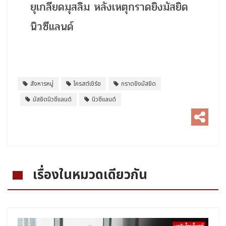
ยุเกลียดมุสลิม หลังเหตุกราดยิงมัสยิด
นิวซีแลนด์
สังหารหมู่
ไครสต์เชิร์ช
กราดยิงมัสยิด
มัสยิดนิวซีแลนด์
นิวซีแลนด์
เรื่องในหมวดเดียวกัน