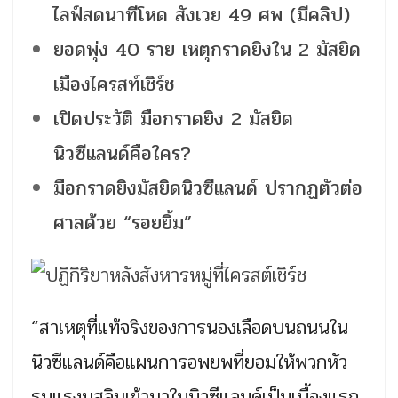
ไลฟ์สดนาทีโหด สังเวย 49 ศพ (มีคลิป)
ยอดพุ่ง 40 ราย เหตุกราดยิงใน 2 มัสยิด
เมืองไครสท์เชิร์ช
เปิดประวัติ มือกราดยิง 2 มัสยิด
นิวซีแลนด์คือใคร?
มือกราดยิงมัสยิดนิวซีแลนด์ ปรากฏตัวต่อ
ศาลด้วย “รอยยิ้ม”
“สาเหตุที่แท้จริงของการนองเลือดบนถนนใน
นิวซีแลนด์คือแผนการอพยพที่ยอมให้พวกหัว
รุนแรงมุสลิมเข้ามาในนิวซีแลนด์เป็นเบื้องแรก