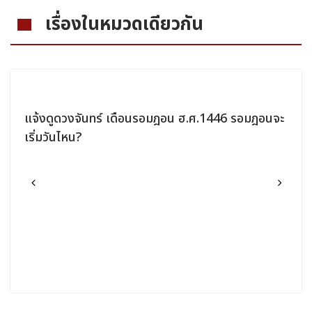
เรื่องในหมวดเดียวกัน
แจ้งดูดวงจันทร์ เดือนรอมฎอน ฮ.ศ.1446 รอมฎอนจะ
เริ่มวันไหน?