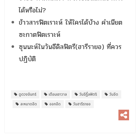
ได้หรือไม่?
ข้าวสารฟิตเราะห์ ให้ใครได้บ้าง คําเนียต
ซะกาตฟิตเราะห์
ซุนนะห์ในวันอีดิลฟิตรี(ฮารีรายอ) ที่ควร
ปฏิบัติ
ดูดวงจันทร์
เดือนเซาวาล
วันอีฎิ้ลฟิตริ
วันอีด
ละหมาดอีด
ออกอีด
วันฮารีรายอ