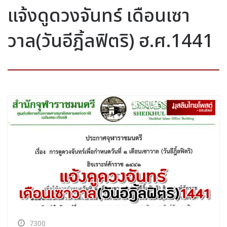
แจ้งดูดวงจันทร์ เดือนเซา
วาล(วันอีฎิ้ลฟิตริ) ฮ.ศ.1441
7300