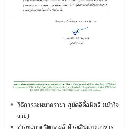
วิธีการละหมาดรายา สุนัตอีดิ้ลฟิตรี (เข้าใจ
ง่าย)
จ่ายซะกาตฟิตเราะห์ ด้วยเงินแทนอาหาร