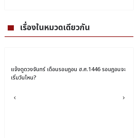
เรื่องในหมวดเดียวกัน
แจ้งดูดวงจันทร์ เดือนรอมฎอน ฮ.ศ.1446 รอมฎอนจะ
เริ่มวันไหน?