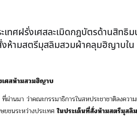
ะเทศฝรั่งเศสละเมิดกฎบัตรด้านสิทธิม
สั่งห้ามสตรีมุสลิมสวมผ้าคลุมฮิญาบใน
งเศสห้ามสวมฮิญาบ
คม ที่ผ่านมา ว่าคณะกรรมาธิการในสหประชาชาติลงความ
มนุษยชนระหว่างประเทศ
ในประเด็นที่สั่งห้ามสตรีมุสล