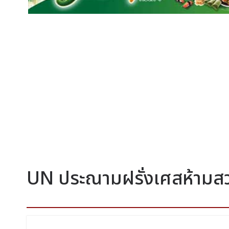
UN ประณามฝรั่งเศสห้ามส