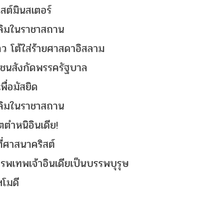
สต์มินสเตอร์
ุสลิมในราชาสถาน
่าว โต้ใส่ร้ายศาสดาอิสลาม
ยาวชนสังกัดพรรครัฐบาล
พื่อมัสยิด
ุสลิมในราชาสถาน
ตำหนิอินเดีย!
ี่ศาสนาคริสต์
รพเทพเจ้าอินเดียเป็นบรรพบุรุษ
ฯโมดี