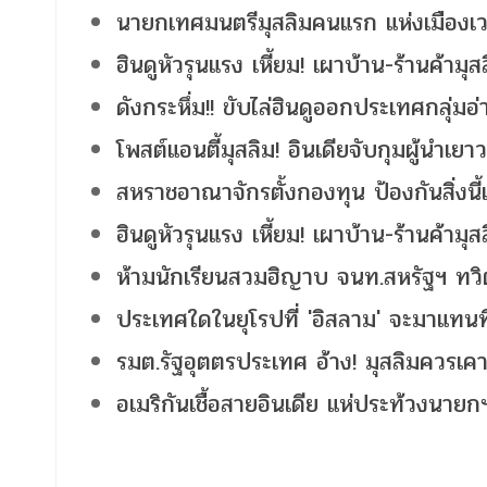
นายกเทศมนตรีมุสลิมคนแรก แห่งเมืองเว
ฮินดูหัวรุนแรง เหี้ยม! เผาบ้าน-ร้านค้าม
ดังกระหึ่ม!! ขับไล่ฮินดูออกประเทศกลุ่มอ
โพสต์แอนตี้มุสลิม! อินเดียจับกุมผู้นำเ
สหราชอาณาจักรตั้งกองทุน ป้องกันสิ่งนี้เ
ฮินดูหัวรุนแรง เหี้ยม! เผาบ้าน-ร้านค้าม
ห้ามนักเรียนสวมฮิญาบ จนท.สหรัฐฯ ทวิต
ประเทศใดในยุโรปที่ 'อิสลาม' จะมาแทนท
รมต.รัฐอุตตรประเทศ อ้าง! มุสลิมควรเคา
อเมริกันเชื้อสายอินเดีย แห่ประท้วงนายก