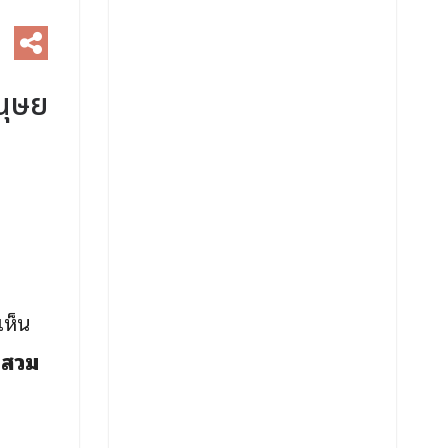
นุษย
เห็น
ิมสวม