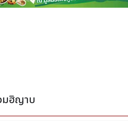
วมฮิญาบ