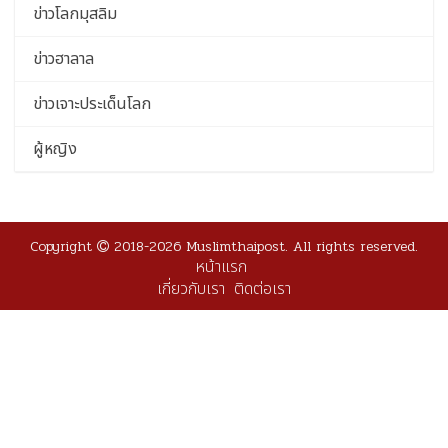
ข่าวโลกมุสลิม
ข่าวฮาลาล
ข่าวเจาะประเด็นโลก
ผู้หญิง