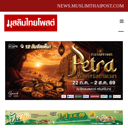
NEWS.MUSLIMTHAIPOST.COM