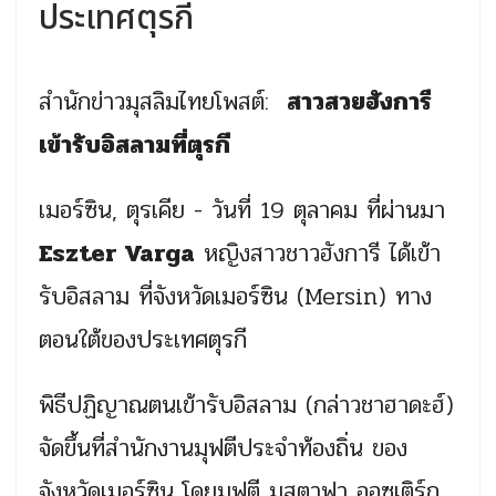
ประเทศตุรกี
สำนักข่าวมุสลิมไทยโพสต์:
สาวสวยฮังการี
เข้ารับอิสลามที่ตุรกี
เมอร์ซิน, ตุรเคีย - วันที่ 19 ตุลาคม ที่ผ่านมา
Eszter Varga
หญิงสาวชาวฮังการี ได้เข้า
รับอิสลาม ที่จังหวัดเมอร์ซิน (Mersin) ทาง
ตอนใต้ของประเทศตุรกี
พิธีปฏิญาณตนเข้ารับอิสลาม (กล่าวชาฮาดะฮ์)
จัดขึ้นที่สำนักงานมุฟตีประจำท้องถิ่น ของ
จังหวัดเมอร์ซิน โดยมุฟตี มุสตาฟา ออซเติร์ก