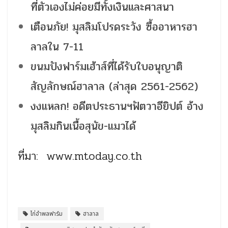
ที่ตัวเองไม่ค่อยมีทั้งเงินและศาสนา
เตือนภัย! มุสลิมโปรดระวัง ซื้ออาหารฮา
ลาลใน 7-11
ขนมปังฟาร์มเฮ้าส์ที่ได้รับใบอนุญาติ
สัญลักษณ์ฮาลาล (ล่าสุด 2561-2562)
งงแหลก! อดีตประธานฯฟัตวาอียิปต์ อ้าง
มุสลิมกินเนื้อสุนัข-แมวได้
ที่มา: www.mtoday.co.th
ไก่อำพลฟาร์ม
ฮาลาล