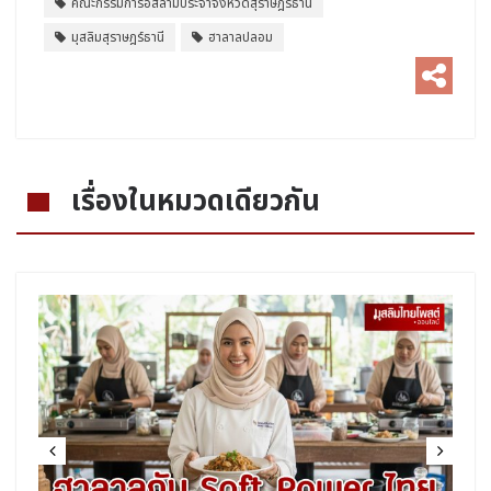
คณะกรรมการอิสลามประจำจังหวัดสุราษฎร์ธานี
มุสลิมสุราษฎร์ธานี
ฮาลาลปลอม
เรื่องในหมวดเดียวกัน