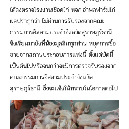
ได้ลงตรวจโรงงานเชือดไก่ หจก.อำพลฟาร์มไก่
ผลปราฎกว่า ไม่ผ่านการรับรองจากคณะ
กรรมการอิสลามประจำจังหวัดสุราษฎร์ธานี
จึงเรียนมายังพี่น้องมุสลิมทุกท่าน หยุดการซื้อ
ขายจากสถานประกอบการเเห่งนี้ ตั้งเเต่บัดนี้
เป็นต้นไปหรือจนกว่าจะมีการตรวจรับรองจาก
คณะกรรมการอิสลามประจำจังหวัด
สุราษฎร์ธานี ซึ่งจะเเจ้งให้ทราบในโอกาสต่อไป