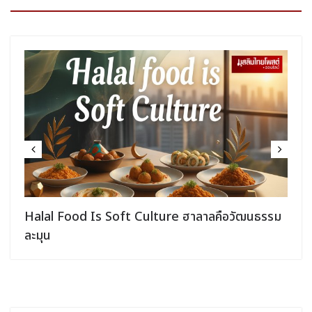
กลยุทธ์ส
al Food Is Soft Culture ฮาลาลคือวัฒนธรรม
ุน