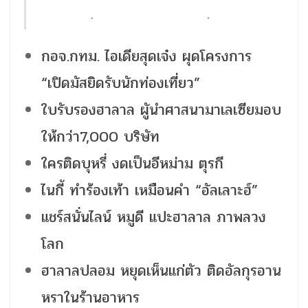
กอจ.กทม. ไอเดียสุดเจ๋ง ผุดโครงการ
“เปิดมัสยิดรับนักท่องเที่ยว”
ใบรับรองฮาลาล ผูันำศาสนามาเลเซียมอบ
ให้กว่า7,000 บริษัท
ใครติดบุหรี่ งดเป็นอีหม่าม ตุรกี
ไนกี้ ทำร้องเท้า เหมือนคำ “อัลเลาะฮ์”
แชร์สนั่นไลน์ หมูดี แปะฮาลาล ภาพลวง
โลก
ฮาลาลปลอม หยุดเห็นแก่ตัว ติดอัลกุรอาน
หราในร้านอาหาร