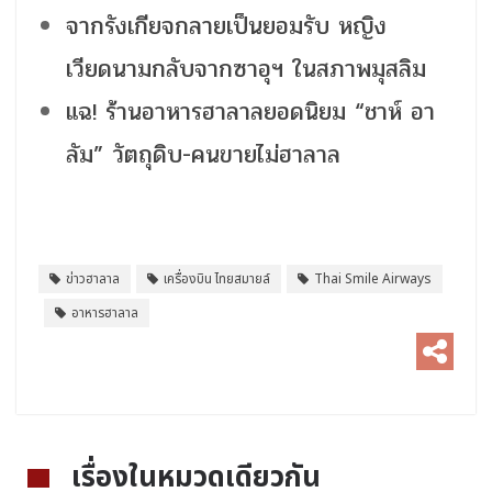
จากรังเกียจกลายเป็นยอมรับ หญิง
เวียดนามกลับจากซาอุฯ ในสภาพมุสลิม
แฉ! ร้านอาหารฮาลาลยอดนิยม “ชาห์ อา
ลัม” วัตถุดิบ-คนขายไม่ฮาลาล
ข่าวฮาลาล
เครื่องบิน ไทยสมายล์
Thai Smile Airways
อาหารฮาลาล
เรื่องในหมวดเดียวกัน