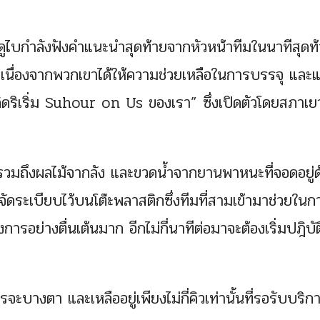
บกำลังฟังคำแนะนำสุดท้ายจากหัวหน้าทีมในนาทีสุดท
วเนื่องจากพวกเขาได้ให้ความช่วยเหลือในการบรรจุ และ
คิดริเริ่ม Suhour on Us ของเรา” ซึ่งเปิดตัวโดยสภาเ
รวมถึงผลไม้จากลัง และขวดน้ำจากยานพาหนะที่จอดอยู่ด
ะจัดระเบียบไว้บนโต๊ะพลาสติกซึ่งทีมที่สามเข้ามาช่วยในก
งการอย่างตื่นเต้นมาก อีกไม่กี่นาทีต่อมาจะต้องเริ่มปฎิบัต
บางตา และเหลืออยู่เพียงไม่กี่คิวเท่านั้นที่รอรับบริก