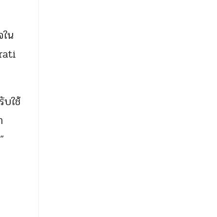
ใจใน
irati
ับใช้
ำ
ง”