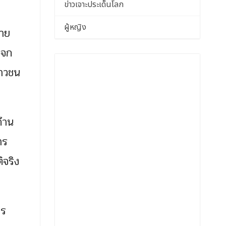
ข่าวเจาะประเด็นโลก
ผู้หญิง
้าย
แจก
ยาวชน
้าน
าร
ิจริง
าร