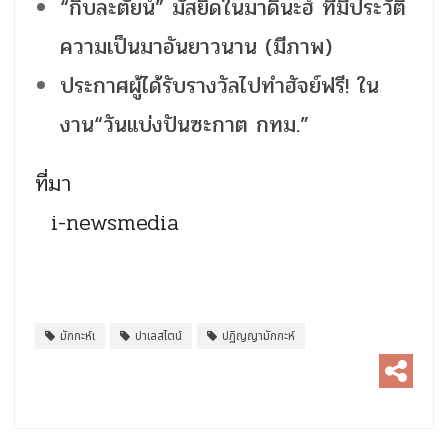
“กิบละตัยน์” มัสยิดในมาดินะฮ์ ที่มีประวัติ
ความเป็นมาอันยาวนาน (มีภาพ)
ประกาศผู้ได้รับรางวัลไปทำฮัจย์ฟรี! ใน
งาน“วันแบ่งปันซะกาต กทม.”
ที่มา
i-newsmedia
มักกะห์เ
ปาเลสไตน์
ปฏิญญามักกะห์