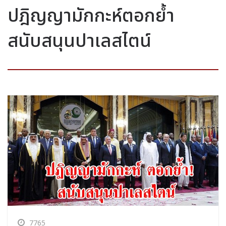
ปฎิญญามักกะห์ตอกย้ำ
สนับสนุนปาเลสไตน์
7765