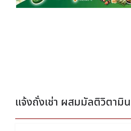
แจ้งถั่งเช่า ผสมมัลติวิตามิ