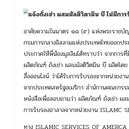
อาศัยความในมาตร ๑๘ (๙) แห่งพระราชบัญ
กรมการกลางอิสลามแห่งประเทศไทยออกประกา
ประกาศให้พี่น้องมุสลิมได้ทราบว่า จากการที่ม
ผลิตภัณฑ์ ถังเช่า ผสมมัลติวิตมิน บี ผลิตโด
สื่อออนไลน์ ว่าได้รับการรับรองจากหน่
จากประเทศสหรัฐอเมริกา สำนักานคณะกรรมกา
หนังสือเพื่อสอบถามว่า ผลิตภัณฑ์ ถังเช่า ผส
การรับรองฮาลาลจากหน่วยงาน ISLAMC S
ทาง ISLAMIC SERVICES OF AMERCA (SA)