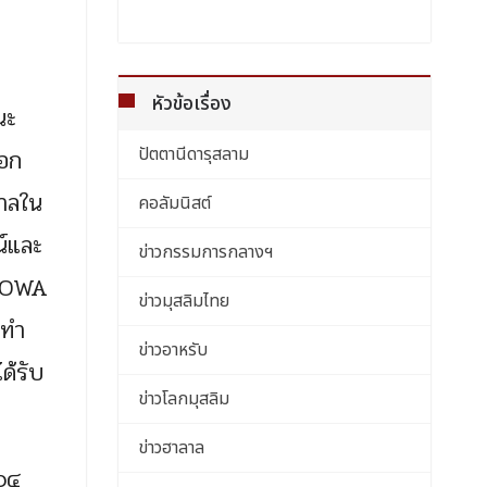
หัวข้อเรื่อง
ณะ
ปัตตานีดารุสลาม
ออก
ลาลใน
คอลัมนิสต์
น์และ
ข่าวกรรมการกลางฯ
 IOWA
ข่าวมุสลิมไทย
้ทำ
ข่าวอาหรับ
ด้รับ
ข่าวโลกมุสลิม
ข่าวฮาลาล
๖๔