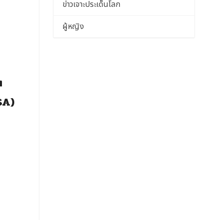
ข่าวเจาะประเด็นโลก
ผู้หญิง
ท
SA)