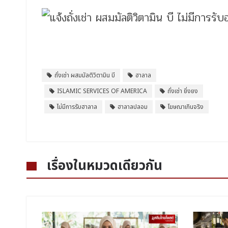
ถั่งเช่า ผสมมัลติวิตามิน บี
ฮาลาล
ISLAMIC SERVICES OF AMERICA
ถั่งเช่า ยิ่งยง
ไม่มีการรับฮาลาล
ฮาลาลปลอม
โฆษณาเกินจริง
เรื่องในหมวดเดียวกัน