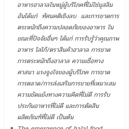
อาหารฮาลาลในหมู่ผู้บริโภคที่ไม่ใช่มุสลิม
อันได้แก่ ทัศนคติเชิงลบ และการขาดการ
ตระหนักถึงความปลอดภัยของอาหาร ใน
ขณะที่ปัจจัยอื่นๆ ได้แก่ การรับรู้ว่าคุณภาพ
อาหาร โลโก้/ตราสินค้าฮาลาล การขาด
การตระหนักถึงฮาลาล ความเชื่อทาง
ศาสนา แรงจูงใจของผู้บริโภค การขาด
การตลาด/การส่งเสริมการขายที่เหมาะสม
ความขัดแย้งทางความคิดที่ไม่ดี การรับ
ประกันอาหารที่ไม่ดี และการตัดสิน
ผลิตภัณฑ์ที่ไม่ดี เป็นต้น
The emergence of halal food