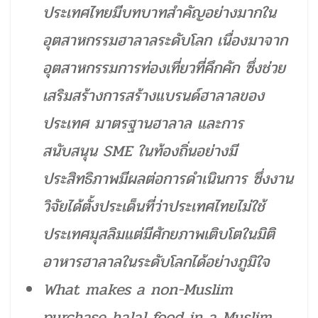
ประเทศไทยมีบทบาทสำคัญอย่างมากใน
อุตสาหกรรมฮาลาลระดับโลก เนื่องมาจาก
อุตสาหกรรมการท่องเที่ยวที่คึกคัก ซึ่งช่วย
เสริมสร้างการสร้างแบรนด์ฮาลาลของ
ประเทศ มาตรฐานฮาลาล และการ
สนับสนุน SME ในท้องถิ่นอย่างมี
ประสิทธิภาพมีผลต่อการดำเนินการ ซึ่งงาน
วิจัยได้ตั้งประเด็นที่ว่าประเทศไทยไม่ใช้
ประเทศมุสลิมแต่มีศักยภาพเติบโตในมิติ
อาหารฮาลาลในระดับโลกได้อย่างภูมิใจ
What makes a non-Muslim
purchase halal food in a Muslim