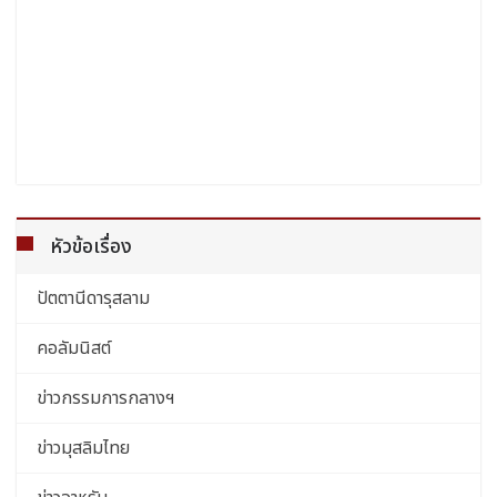
หัวข้อเรื่อง
ปัตตานีดารุสลาม
คอลัมนิสต์
ข่าวกรรมการกลางฯ
ข่าวมุสลิมไทย