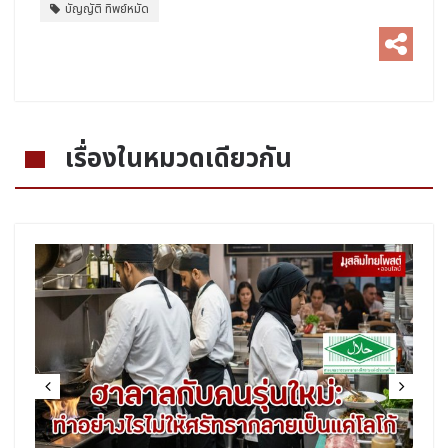
บัญญัติ ทิพย์หมัด
เรื่องในหมวดเดียวกัน