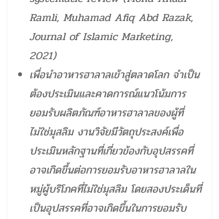
Ramli, Muhamad Afiq Abd Razak,
Journal of Islamic Marketing,
2021)
เพื่อนำอาหารฮาลาลเข้าสู่ตลาดโลก จำเป็น
ต้องประเมินและคาดการณ์แนวโน้มการ
ยอมรับผลิตภัณฑ์อาหารฮาลาลของผู้ที่
ไม่ใช่มุสลิม งานวิจัยมีวัตถุประสงค์เพื่อ
ประเมินหลักฐานที่เกี่ยวข้องกับอุปสรรคที่
อาจเกิดขึ้นต่อการยอมรับอาหารฮาลาลใน
หมู่ผู้บริโภคที่ไม่ใช่มุสลิม โดยสองประเด็นที่
เป็นอุปสรรคที่อาจเกิดขึ้นในการยอมรับ