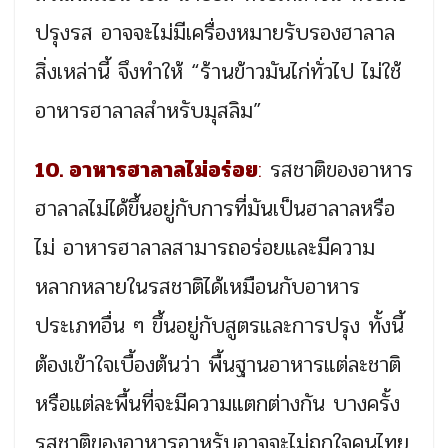
ปรุงรส อาจจะไม่มีเครื่องหมายรับรองฮาลาล
สิ่งเหล่านี้ จึงทำให้ “ร้านข้าวมันไก่ทั่วไป ไม่ใช้
อาหารฮาลาลสำหรับมุสลิม”
10. อาหารฮาลาลไม่อร่อย
:
รสชาติของอาหาร
ฮาลาลไม่ได้ขึ้นอยู่กับการที่มันเป็นฮาลาลหรือ
ไม่ อาหารฮาลาลสามารถอร่อยและมีความ
หลากหลายในรสชาติได้เหมือนกับอาหาร
ประเภทอื่น ๆ ขึ้นอยู่กับสูตรและการปรุง ทั้งนี้
ต้องเข้าใจเบื้องต้นว่า พื้นฐานอาหารแต่ละชาติ
หรือแต่ละพื้นที่จะมีความแตกต่างกัน บางครั้ง
รสชาติของอาหารอาหรับอาจจะไม่ถูกใจคนไทย