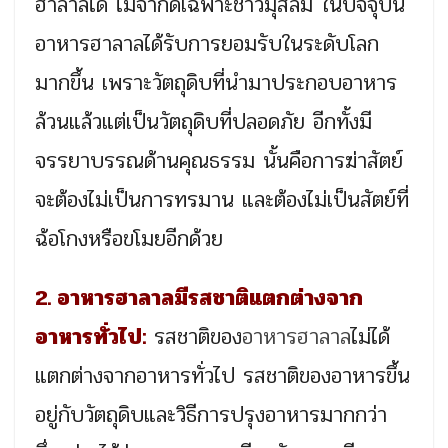
ฮาลาลได้ ไม่จำกัดเฉพาะชาวมุสลิม ในปัจจุบัน
อาหารฮาลาลได้รับการยอมรับในระดับโลก
มากขึ้น เพราะวัตถุดิบที่นำมาประกอบอาหาร
ล้วนแล้วแต่เป็นวัตถุดิบที่ปลอดภัย อีกทั้งมี
จรรยาบรรณด้านคุณธรรม นั้นคือการฆ่าสัตย์
จะต้องไม่เป็นการทรมาน และต้องไม่เป็นสัตย์ที่
ฉ้อโกงหรือขโมยอีกด้วย
2. อาหารฮาลาลมีรสชาติแตกต่างจาก
อาหารทั่วไป:
รสชาติของ
อาหารฮาลาล
ไม่ได้
แตกต่างจากอาหารทั่วไป รสชาติของอาหารขึ้น
อยู่กับวัตถุดิบและวิธีการปรุงอาหารมากกว่า