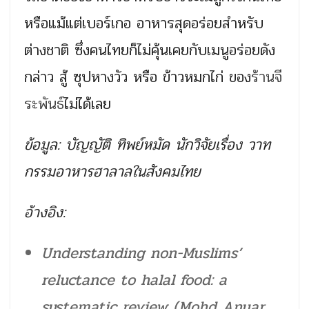
หรือแม้แต่เบอร์เกอ อาหารสุดอร่อยสำหรับ
ต่างชาติ ซึ่งคนไทยก็ไม่คุ้นเคยกับเมนูอร่อยดัง
กล่าว สู้ ซุปหางวัว หรือ ข้าวหมกไก่ ของ
ร้านจี
ระพันธ์
ไม่ได้เลย
ข้อมูล: บัญญัติ ทิพย์หมัด นักวิจัยเรื่อง วาท
กรรมอาหารฮาลาลในสังคมไทย
อ้างอิง:
Understanding non-Muslims’
reluctance to halal food: a
systematic review (Mohd Anuar