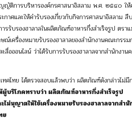
ญญัติการบริหารองค์กรศาสนาอิสลาม พ.ศ. ๒๕๔๐ ให
าศและให้คำรับรองเกี่ยวกับกิจการศาสนาอิสลาม สื
กับการรับรองฮาลาลในผลิตภัณฑ์อาหารกึ่งสำเร็จรูป ตราแ
ญลักษณ์เครื่องหมายรับรองฮาลาลของสำนักงานคณะกรรม
ะสื่อออนไลน์ ว่าได้รับการรับรองฮาลาลจากสำนักงาน
ศไทย ได้ตรวจสอบแล้วพบว่า ผลิตภัณฑ์ดังกล่าวไม่มี
ผู้บริโภคทราบว่า ผลิตภัณฑ์อาหารกึ่งสำเร็จรูป
ละไม่นุญาตให้ใช้เครื่องหมายรับรองฮาลาลจากสำน
ทย