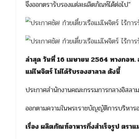
จึงออกตรารับรองแต่ละผลิตภัณท์ได้ต่อไป”
ล่าสุด วันที่ 16 เมษายน 2564 ทางกอท. 
แม่ไพจิตร์ ไม่ได้รับรองฮาลาล ดังนี้
ประกาศสำนักงานคณะกรรมการกลางอิสลามแ
ออกตามความในพระราชบัญญัติการบริหารอ
เรื่อง ผลิตภัณฑ์อาหารกึ่งสำเร็จรูป ตรา