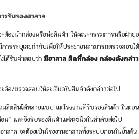
ะต้องนำกล่องหรือห่อสินค้า ให้คณะกรรมการหรือฝ่าย
ีการระบุเลขกำกับเพื่อให้ประชาชนสามารถตรวจสอบได
่งได้รับคำตอบว่า
มีฮาลาล ติดที่กล่อง กล่องดังกล่าว
่าจะต้องตรวจสอบให้ละเอียดในสินค้าดังกล่าวต่อไป
มารถผลิตสินได้หลายแบบ แต่โรงงานที่รับรองสินค้า ในตอ
ก่อน” และจึงรับรองสินค้าแต่ละชนิดในลำดับต่อไป
้าฮาลาล จะต้องเป็นโรงงานฮาลาลทั้งระบบก่อนในขั้นต้น