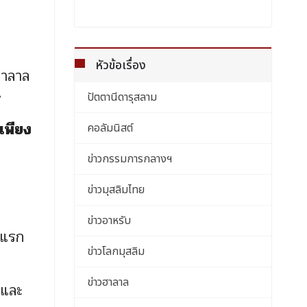
หัวข้อเรื่อง
ฮาลาล
ปัตตานีดารุสลาม
้
เพียง
คอลัมนิสต์
ข่าวกรรมการกลางฯ
ข่าวมุสลิมไทย
ข่าวอาหรับ
นแรก
ข่าวโลกมุสลิม
ข่าวฮาลาล
 และ