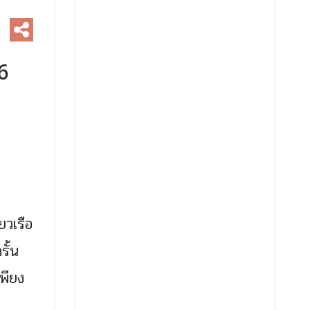
16
ยวเรือ
ั้น
เพียง