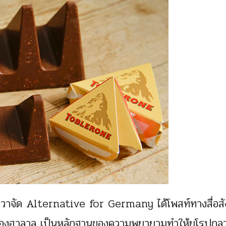
จัด Alternative for Germany ได้โพสท์ทางสื่อส
รับรองฮาลาล เป็นหลักฐานของความพยายามทำให้ยุโรปกล