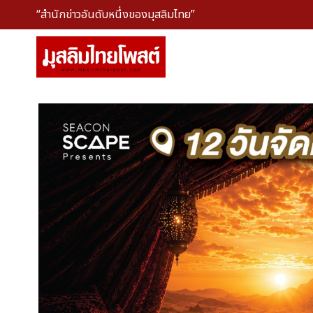
“สำนักข่าวอันดับหนึ่งของมุสลิมไทย”