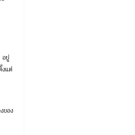
อยู่
้งแต่
างของ