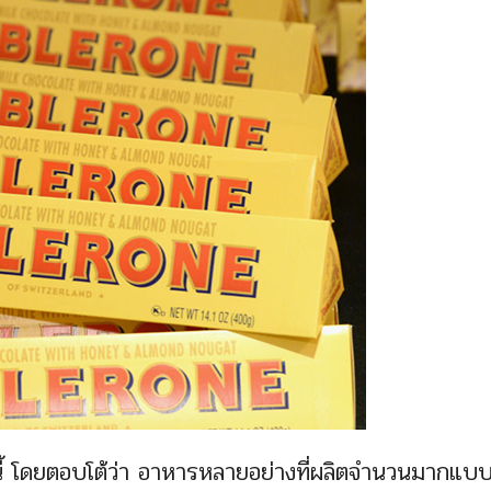
รนี้ โดยตอบโต้ว่า อาหารหลายอย่างที่ผลิตจำนวนมากแบ