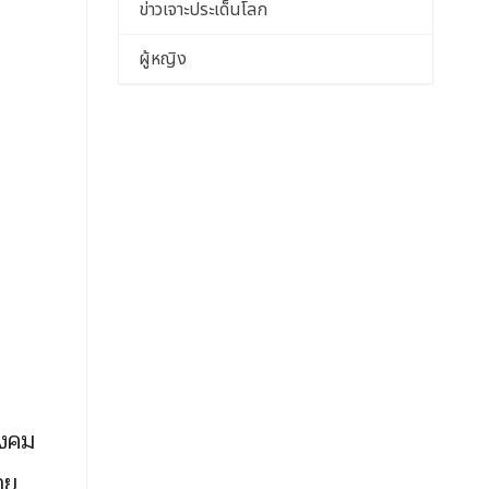
ข่าวเจาะประเด็นโลก
ผู้หญิง
ังคม
าย