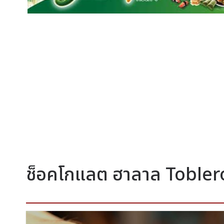
ช็อคโกแลต ฮาลาล Toblero