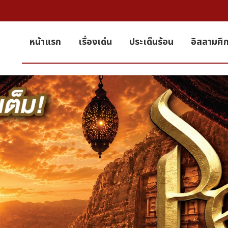
หน้าแรก
เรื่องเด่น
ประเด็นร้อน
อิสลามศึ