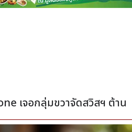
ne เจอกลุ่มขวาจัดสวิสฯ ต้าน