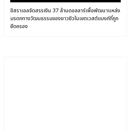
อิสราเอลจัดสรรเงิน 37 ล้านดอลลาร์เพื่อพัฒนาแหล่ง
มรดกทางวัฒนธรรมของชาวยิวในเขตเวสต์แบงก์ที่ถูก
ยึดครอง