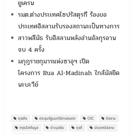
ยูเครน
รมต.ต่างประเทศไซปรัสตุรกี ร้องขอ
ประเทศอิสลามรับรองสถานะเป็นทางการ
สาวพลีมัธ รับอิสลามหลังอ่านอัลกุรอาน
จบ 4 ครั้ง
มกุฎราชกุมารแห่งซาอุฯ เปิด
โครงการ Rua Al-Madinah ใกล้มัสยิด
นะบะวีย์
ตุรเคีย
ประชุมรัฐมนตรีสารสนเทศ
OIC
อิสลาม
กรุงอิสตันบูล
ข่าวมุสลิม
ตุรกี
ประเทศอิสลาม