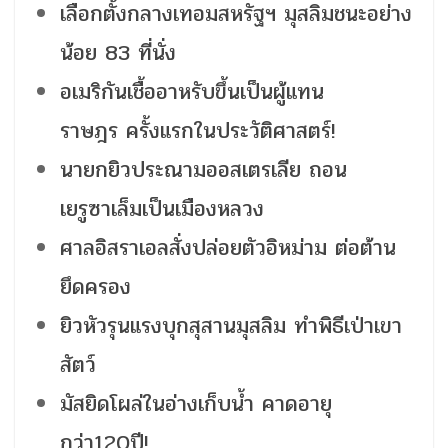
เลือกตั้งกลางเทอมสหรัฐฯ มุสลิมชนะอย่าง
น้อย 83 ที่นั่ง
อเมริกันเชื้ออาหรับขึ้นเป็นผู้แทน
ราษฎร ครั้งแรกในประวัติศาสตร์!
นายกยิวประณามออสเตรเลีย ถอน
เยรูซาเล็มเป็นเมืองหลวง
ศาลอิสราเอลสั่งปล่อยตัวอิหม่าม ต่อต้าน
ยึดครอง
ยิวหัวรุนแรงบุกสุสานมุสลิม ทำพิธีเป่าเขา
สัตว์
มัสยิดโผล่ในอ่างเก็บน้ำ คาดอายุ
กว่า120ปี!