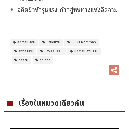
อดีตยิวหัวรุนแรง ก้าวสู่หนทางแห่งอิสลาม
หญิงอเมริกัน
ปาเลสไตน์
Ruwa Romman
รัฐจอร์เจีย
ข่าวโลกมุสลิม
นักการเมืองมุสลิม
อิสลาม
วุฒิสภา
เรื่องในหมวดเดียวกัน