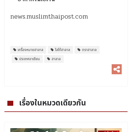
news.muslimthaipost.com
เครื่องหมายฮาลาล
โลโก้ฮาลาล
ตราฮาลาล
ประเทศอาเซียน
ฮาลาล
เรื่องในหมวดเดียวกัน