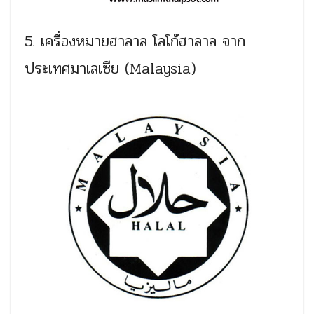
5. เครื่องหมายฮาลาล โลโก้ฮาลาล จาก
ประเทศมาเลเซีย (Malaysia)