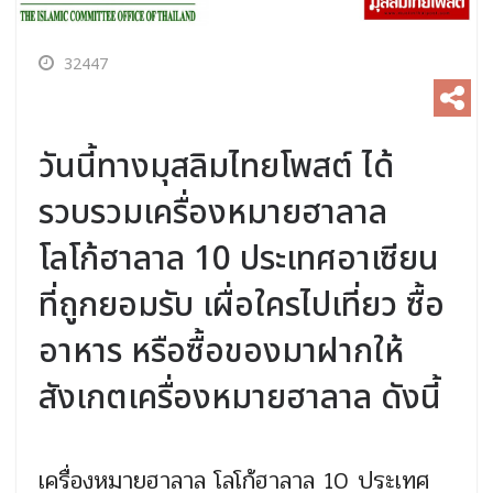
32447
วันนี้ทางมุสลิมไทยโพสต์ ได้
รวบรวมเครื่องหมายฮาลาล
โลโก้ฮาลาล 10 ประเทศอาเซียน
ที่ถูกยอมรับ เผื่อใครไปเที่ยว ซื้อ
อาหาร หรือซื้อของมาฝากให้
สังเกตเครื่องหมายฮาลาล ดังนี้
เครื่องหมายฮาลาล โลโก้ฮาลาล 10 ประเทศ