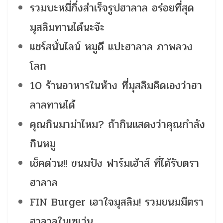
รวมบะหมี่กึ่งสําเร็จรูปฮาลาล อร่อยที่สุด
มุสลิมทานได้นะจ๊ะ
แชร์สนั่นไลน์ หมูดี แปะฮาลาล ภาพลวง
โลก
10 ร้านอาหารในห้าง ที่มุสลิมคิดเองว่าฮา
ลาลทานได้
คุณกินมาม่าไหม? ถ้ากินแสดงว่าคุณกำลัง
กินหมู
เช็คด่วน!! ขนมปัง ฟาร์มเฮ้าส์ ที่ได้รับตรา
ฮาลาล
FIN Burger เอาใจมุสลิม! รวมขนมมีตรา
ฮาลาลในเซเว่น