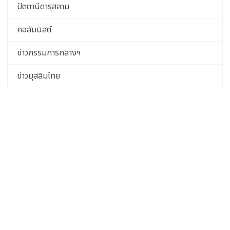
ปัตตานีดารุสลาม
คอลัมนิสต์
ข่าวกรรมการกลางฯ
ข่าวมุสลิมไทย
ข่าวอาหรับ
ข่าวโลกมุสลิม
ข่าวฮาลาล
ข่าวเจาะประเด็นโลก
ผู้หญิง