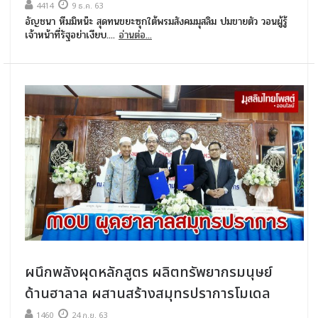
4414
9 ธ.ค. 63
อัญชนา หีมมิหน๊ะ สุดทนขยะซุกใต้พรมสังคมมุสลิม ปมขายตัว วอนผู้รู้
เจ้าหน้าที่รัฐอย่าเงียบ....
อ่านต่อ...
ผนึกพลังผุดหลักสูตร ผลิตทรัพยากรมนุษย์
ด้านฮาลาล ผสานสร้างสมุทรปราการโมเดล
1460
24 ก.ย. 63