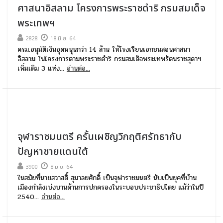
ศาสนาอิสลาม โครงการพระราชดำริ กรมสมเด็จ
พระเทพฯ
2828
18 มิ.ย. 64
ครม.อนุมัติเงินอุดหนุนกว่า 14 ล้าน ให้โรงเรียนเอกชนสอนศาสนา
อิสลาม ในโครงการตามพระราชดำริ กรมสมเด็จพระเทพรัตนราชสุดาฯ
เพิ่มเติม 3 แห่ง...
อ่านต่อ...
จุฬาราชมนตรี ครั้นเผชิญวิกฤติศรัทธากับ
ปัญหาชายแดนใต้
3900
8 มิ.ย. 64
ในสมัยที่นายสวาสดิ์ สุมาลยศักดิ์ เป็นจุฬาราชมนตรี นับเป็นยุคที่บ้าน
เมืองกำลังเบ่งบานด้านการปกครองในระบอบประชาธิปไตย แม้ว่าในปี
2540...
อ่านต่อ...