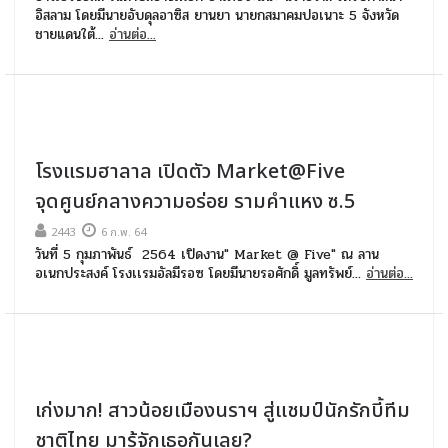
อิสลาม โดยมีนายอับดุลอาซิส ยานยา นายกสมาคมปอเนาะ 5 จังหวัด
ชายแดนใต้...
อ่านต่อ...
โรงแรมฮาลาล เปิดตัว Market@Five
จุดศูนย์กลางความอร่อย รามคำแหง ซ.5
2443
6 ก.พ. 64
วันที่ 5 กุมภาพันธ์ 2564 เปิดงาน" Market @ Five" ณ ลาน
อเนกประสงค์ โรงเเรมอัลมีรอซ โดยมีนายรอศักดิ์ มูลทรัพย์...
อ่านต่อ...
เก่งมาก! สาวน้อยเมืองนราฯ สู่แชมป์นักรักบี้ทีม
ชาติไทย มารู้จักเธอกันเลย?