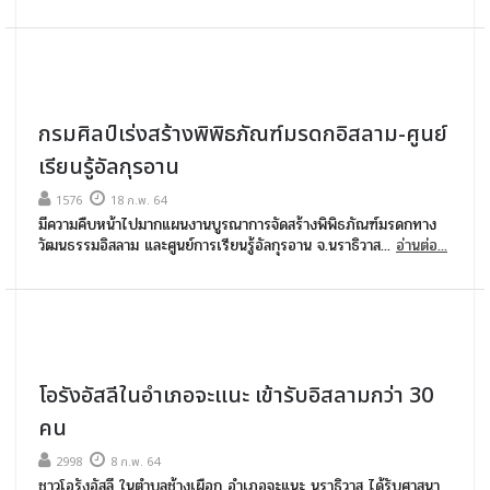
กรมศิลป์เร่งสร้างพิพิธภัณฑ์มรดกอิสลาม-ศูนย์
เรียนรู้อัลกุรอาน
1576
18 ก.พ. 64
มีความคืบหน้าไปมากแผนงานบูรณาการจัดสร้างพิพิธภัณฑ์มรดกทาง
วัฒนธรรมอิสลาม และศูนย์การเรียนรู้อัลกุรอาน จ.นราธิวาส...
อ่านต่อ...
โอรังอัสลีในอำเภอจะแนะ เข้ารับอิสลามกว่า 30
คน
2998
8 ก.พ. 64
ชาวโอรังอัสลี ในตำบลช้างเผือก อำเภอจะแนะ นราธิวาส ได้รับศาสนา