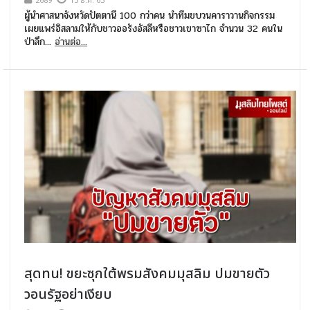
2689
15 ธ.ค. 63
ผู้นำศาสนาจังหวัดปัตตานี 100 กว่าคน นำทีมขบวนคาราวานกิจกรรม
เผยแพร่อิสลามให้กับชาวออรังอัสลีหรือชาวเขาซาไก จำนวน 32 คนใน
ป่าลึก...
อ่านต่อ...
สุดทน! ขยะซุกใต้พรมสังคมมุสลิม ปมขายตัว
วอนรัฐอย่าเงียบ