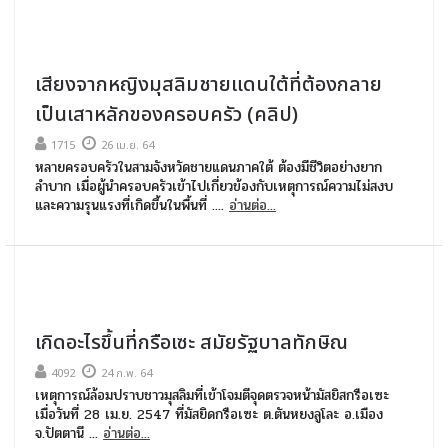
เสียงจากหญิงมุสลิมชายแดนใต้ที่ต้องกลาย
เป็นเสาหลักของครอบครัว (คลิป)
1715
26 เม.ย. 64
หลายครอบครัวในสามจังหวัดชายแดนภาคใต้ ต้องมีชีวิตอย่างยาก
ลำบาก เมื่อผู้นำครอบครัวเข้าไปเกี่ยวข้องกับเหตุการณ์ความไม่สงบ
และความรุนแรงที่เกิดขึ้นในพื้นที่ ....
อ่านต่อ...
เกิดอะไรขึ้นที่กรือเซะ สมัยรัฐบาลทักษิณ
4092
24 ก.พ. 64
เหตุการณ์ล้อมปราบชาวมุสลิมที่เข้าโจมตีจุดตรวจหน้ามัสยิสกรือเซะ
เมื่อวันที่ 28 เม.ย. 2547 ที่มัสยิดกรือเซะ ต.ตันหยงลูโละ อ.เมือง
จ.ปัตตานี ...
อ่านต่อ...