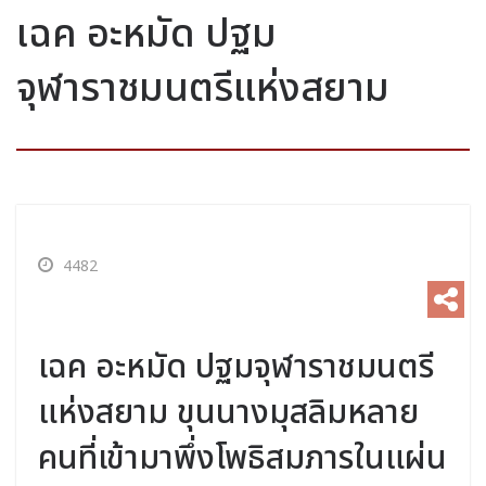
เฉค อะหมัด ปฐม
จุฬาราชมนตรีแห่งสยาม
4482
เฉค อะหมัด ปฐมจุฬาราชมนตรี
แห่งสยาม ขุนนางมุสลิมหลาย
คนที่เข้ามาพึ่งโพธิสมภารในแผ่น