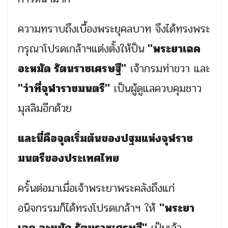
ความทราบถึงเบื้องพระยุคลบาท จึงได้ทรงพระ
กรุณาโปรดเกล้าฯแต่งตั้งให้ป็น
"พระยาเฉค
อะหมัด รัตนราชเศรษฐี"
เจ้ากรมท่าขวา และ
"ว่าที่จุฬาราชมนตรี"
เป็นผู้ดูแลควบคุมชาว
มุสลิมอีกด้วย
และนี่คือจุดเริ่มต้นของปฐมแห่งจุฬราช
มนตรีของประเทศไทย
ครั้นต่อมาเมื่อเจ้าพระยาพระคลังถึงแก่
อนิจกรรมก็ได้ทรงโปรดเกล้าฯ ให้
"พระยา
เฉค อะหมัด รัตนราชเศรษฐี"
เป็นเจ้า