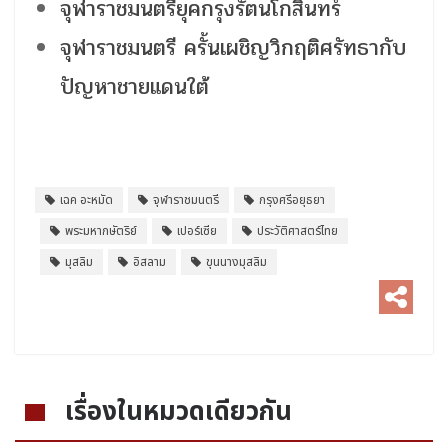
จุฬาราชมนตรียุคกรุงรัตนโกสินทร์
จุฬาราชมนตรี ครั้นเผชิญวิกฤติศรัทธากับ
ปัญหาชายแดนใต้
เฉค อะหมัด
จุฬาราชมนตรี
กรุงศรีอยุธยา
พระมหากษัตริย์
เปอร์เซีย
ประวัติศาสตร์ไทย
มุสลิม
อิสลาม
ขุนนางมุสลิม
เรื่องในหมวดเดียวกัน