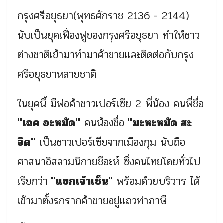
กรุงศรีอยุธยา(พุทธศักราช 2136 - 2144)
นับเป็นยุคเฟื่องฟูของกรุงศรีอยุธยา ทำให้ชาว
ต่างชาติเข้ามาทำมาค้าขายและติดต่อกับกรุง
ศรีอยุธยาหลายชาติ
ในยุคนี้ มีพ่อค้าชาวเปอร์เซีย 2 พี่น้อง คนพี่ชื่อ
"เฉค อะหมัด"
คนน้องชื่อ
"มะหะหมัด สะ
อิด"
เป็นชาวเปอร์เซียจากเมืองกุม นับถือ
ศาสนาอิสลามนิกายชีอะห์ ซึ่งคนไทยโดยทั่วไป
เรียกว่า
"แขกเจ้าเซ็น"
พร้อมด้วยบริวาร ได้
เข้ามาตั้งรกรากค้าขายอยู่แถวท่าภาษี