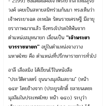
- 2199) ซึ่งแต่เดิมคือเจ้าพระยากลาโหมสุริย
วงศ์ เคยเป็นสหายสนิทร่วมกันมา ทรงเห็นว่า
เจ้าพระยาเฉด อะหมัด รัตนราชเศรษฐี มีอายุ
ชราภาพมากแล้ว จึงทรงโปรดให้พ้นจาก
ตำแหน่งสมุหนายก เลื่อนเป็น
"เจ้าพระยา
บวรราชนายก"
อยู่ในตำแหน่งจางวาง
มหาดไทย คือ ตำแหน่งที่ปรึกษาราชการทั่วไป
อาลี เสือสมิง ได้เขียนไว้ในหนังสือ
"ประวัติศาสตร์ ขุนนางมุสลิมสยาม" (หน้า
๑๔๙ โดยอ้างจาก (ประยูรศักดิ์ ชลายนเดชะ
มุสลิมในประเทศไทย หน้า ๑๔๐) ระบุว่า