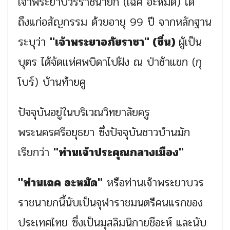
เจ้าพระยาบวรราชนายก (เฉค อะหมัด) ได้
ถึงแก่อสัญกรรม ด้วยอายุ 99 ปี จากหลักฐาน
ระบุว่า
"เจ้าพระยาอภัยราชา" (ชื่น)
ผู้เป็น
บุตร ได้จัดแห่ศพบิดาไปฝัง ณ ป่าช้าแขก (กุ
โบร์) บ้านท้ายคู
ปัจจุบันอยู่ในบริเวณวิทยาลัยครู
พระนครศรีอยุธยา ซึ่งปัจจุบันชาวบ้านมัก
เรียกว่า
"ท่านเจ้าประคุณกลางเมือง"
"ท่านเฉค อะหมัด"
หรือท่านเจ้าพระยาบวร
ราชนายกนี้นับเป็นจุฬาราชมนตรีคนแรกของ
ประเทศไทย ซึ่งเป็นมุสลิมนิกายชีอะห์ และนับ