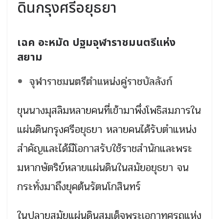
ดินกรุงศรีอยุธยา
เฉค อะหมัด ปฐมจุฬาราชมนตรีแห่ง
สยาม
จุฬาราชมนตรีตำแหน่งคู่ราชบัลลังก์
ขุนนางมุสลิมหลายคนที่เข้ามาพึ่งโพธิสมภารใน
แผ่นดินกรุงศรีอยุธยา หลายคนได้รับตำแหน่ง
สำคัญและได้มีโอกาสรับใช้ราชสำนักและพระ
มหากษัตริย์หลายแผ่นดินในสมัยอยุธยา จน
กระทั่งมาถึงยุคต้นรัตนโกสินทร์
ในปลายสมัยแผ่นดินสมเด็จพระเอกาทศรถแห่ง