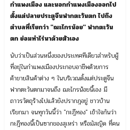
กำแพงเมือง และนอกกำแพงเมืองออกไป
ตั้งแต่ปลายประตูจีนฟากตะวันตก ไปถึง
ตำบลที่เรียกว่า "ฌะไกรน้อย" ฟากตะวัน
ตก ย่อมทำไร่นาด้วยตัวเอง
นับว่าเป็นส่วนหนึ่งของประเทศทีเดียวสำหรับผู้
ที่อยุ่ในกำแพงเมืองประกอบอาชีพด้วยการ
ค้าขายสินค้าต่าง ๆ ในบริเวณตั้งแต่ประตูจีน
ฟากตะวันตกมาจนถึง ฌะไกรน้อยนี้เอง มี
ถาวรวัตถุร้างไปแล้วยังปรากฎอยู่ ชาวบ้าน
เรียกมา จนทุกวันนี้ว่า "กะฎีทอง" เข้าใจกันว่า
กะฎีทองนี้เป็นซากของสุเหร่า หรือมัสญิด ที่คน