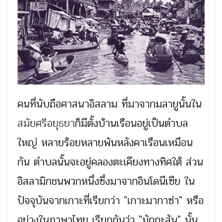
คนที่นับถือศาสนาอิสลาม ที่มาจากมลายูนั้นใน
สมัยศรีอยุธยา
ก็มีตั้งบ้านเรือนอยู่เป็นตำบล
ใหญ่ หลายร้อยหลายพันหลังคาเรือนเหมือน
กัน ตำบลนั้นจะอยู่คลองตะเคียงทางทิศใต้ ส่วน
อิสลามิกชนพวกหนึ่งซึ่งมาจากอินโดนีเซีย ใน
ปัจจุบันจากเกาะที่เรียกว่า "เกาะมากาซ่า" หรือ
อย่างในภาษาไทย เรียกกันว่า "มักกะสัน" นั้น