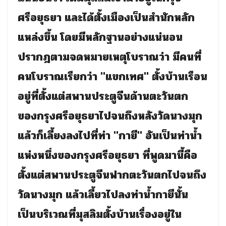
ศรีอยุธยา และได้ตั้งเมืองเป็นสำนักหลัก
แหล่งขึ้น โดยมีหลักฐานอย่างแน่นอน
ปรากฎตามจดหมายเหตุโบราณว่า มีคนที่
คนโบราณเรียกว่า "แขกเทศ" ตั้งบ้านเรือน
อยู่ที่ตั้งแต่สพานประตูจีนด้านตะวันตก
ของกรุงศรีอยุธยาไปจนถึงหลังวัดนางมุก
แล้วก็เลี้ยงลงไปที่ท่า "กายี" อันเป็นท่าน้ำ
แห่งหนึ่งของกรุงศรีอยุธยา ที่พูดมานี้คือ
ตั้งแต่สพานประตูจีนฟากตะวันตกไปจนถึง
วัดนางมุก แล้วเลี้ยวไปลงท่าน้ำกายีนั้น
เป็นบริเวณที่มุสลิมตั้งบ้านเรื่องอยู่ใน