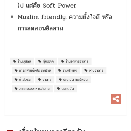
ไป แต่คือ Soft Power
Muslim-friendly: ความตั้งใจดี หรือ
การลดทอนอิสลาม
ร้านมุสลิม
ผู้บริโภค
ร้านอาหารฮาลาล
การกีฬาแห่งประเทศไทย
รามคำแหง
งานฮาลาล
ข่าวไวรัล
ฮาลาล
บัญญัติ ทิพย์หมัด
วาทกรรมอาหารฮาลาล
ตลาดนัด