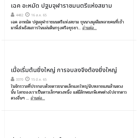
เฉค อะหมัด ปฐมจุฬาราชมนตรีแห่งสยาม
4482
16 ส.ค. 65
เฉค อะหมัด ปฐมจุฬาราชมนตรีแห่งสยาม ขุนนางมุสลิมหลายคนที่เข้า
มาพึ่งโพธิสมภารในแผ่นดินกรุงศรีอยุธยา...
อ่านต่อ...
เมื่อเริ่มต้นยิ่งใหญ่ การจบลงจึงต้องยิ่งใหญ่
3370
15 มี.ค. 65
ในจักรวาลที่ประกอบด้วยดาวขนาดเล็กและใหญ่นับหลายแสนล้านดวง
นั้น โลกของเราเป็นดาวเล็กๆดวงหนึ่ง แต่มีลักษณะพิเศษต่างไปจากดาว
ดวงอื่นๆ ...
อ่านต่อ...