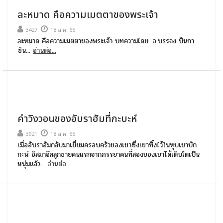
ละหมาด คือความเมตตาของพระเจ้า
3427
18 ส.ค. 65
ละหมาด คือความเมตตาของพระเจ้า บทความโดย: อ.บรรจง บินกา
ซัน...
อ่านต่อ...
คำวิงวอนของอับราฮัมที่กะบะห์
3921
18 ส.ค. 65
เมื่ออับราฮัมกลับมาเยี่ยมครอบครัวของเขาซึ่งเขาทิ้งไว้ในหุบเขาบัก
กะห์ อิสมาอีลลูกชายคนแรกจากภรรยาคนที่สองของเขาได้เติบโตเป็น
หนุ่มแล้ว...
อ่านต่อ...