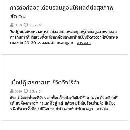
การถือศีลอดเดือนรอมฎอนให้ผลดีต่อสุขภาพ
ชัดเจน
3569
5 พ.ค. 64
วิธีปฏิบัติตนระหว่างการถือศีลอดเดือนรอมฎอนรู้กันดีอยู่แล้วนั่นคืออด
การกินการดื่มสิ้นเชิงตั้งแต่เวลาก่อนดวงอาทิตย์ขึ้นถึงดวงอาทิตย์ตกต่อ
เนื่องกัน 29-30 วันตลอดเดือนรอมฎอน...
อ่านต่อ...
เมื่อปฏิเสธศาสนา ชีวิตจึงไร้ค่า
3680
2 มี.ค. 64
ตัวสเปิร์มในน้ำอสุจินับหลายร้อยล้านตัวเป็นสิ่งมีชีวิต เพราะมันเคลื่อนที่
ได้ มันต้องการอาหารและที่อยู่ แต่ในตัวสเปิร์มนับร้อยล้านตัว มีเพียง
หนึ่งตัวเท่านั้นที่จะได้มีโอกาสเข้าไปผสมกับไข่ในมดลูก...
อ่านต่อ...