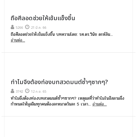
ถือศีลอดช่วยให้เข้มแข็งขึ้น
5266
21 มี.ค. 66
ถือศีลอดช่วยให้เข้มแข็งขึ้น บทความโดย: รศ.ดร.วินัย ดะห์ลัน...
อ่านต่อ...
ทำไมจึงต้องท่องบทสวดมนต์ซ้ำๆซากๆ?
3742
12 ก.ย. 65
ทำไมจึงต้องท่องบทสวดมนต์ซ้ำๆซากๆ? เหตุผลที่ว่าทำไมในอิสลามจึง
กำหนดให้มุสลิมทุกคนต้องละหมาดวันละ 5 เวลา...
อ่านต่อ...