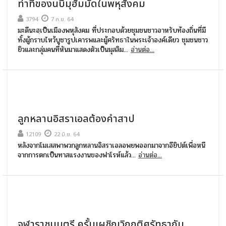
ท่าทีของนบีมุฮัมมัดในพหุสังคม
3794
7 ก.ย. 64
มะดีนะฮฺเป็นเมืองพหุสังคม ที่ประกอบด้วยชุมชนชาวอาหรับท้องถิ่นที่มี
ทั้งผู้กราบไหว้บูชารูปเคารพและผู้ศรัทธาในพระเจ้าองค์เดียว ชุมชนชาว
ยิวและกลุ่มคนที่หันมาแสดงตัวเป็นมุสลิม...
อ่านต่อ...
ลูกหลานอิสราเอลต้องคำสาป
12109
22 มิ.ย. 64
หลังจากโมเสสพาพวกลูกหลานอิสราเอลอพยพออกมาจากอียิปต์เพื่อหนี
จากการตกเป็นทาสแรงงานของฟาโรห์แล้ว...
อ่านต่อ...
จุฬาราชมนตรี ครั้นเผชิญวิกฤติศรัทธากับ