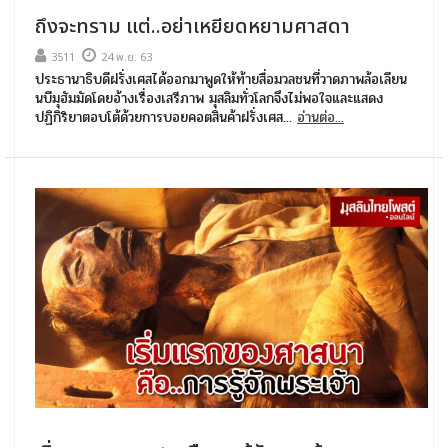
ถึงจะทราม แต่..อย่าเหยียดหยามศาสดา
3511
24 พ.ย. 63
ประธานาธิบดีฝรั่งเศสได้ออกมาพูดให้ท้ายสื่อมวลชนที่วาดภาพล้อเลียน
นบีมุฮัมมัดโดยอ้างเรื่องเสรีภาพ มุสลิมทั่วโลกจึงไม่พอใจและแสดง
ปฏิกิริยาตอบโต้ด้วยการบอยคอตสินค้าฝรั่งเศส...
อ่านต่อ...